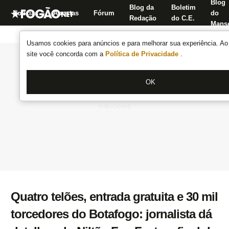
Blog
Blog da
Boletim
Notícias
Apostas
Fórum
do
Redação
do C.E.
Manse
Usamos cookies para anúncios e para melhorar sua experiência. Ao 
site você concorda com a
Política de Privacidade
.
OK
Quatro telões, entrada gratuita e 30 mil
torcedores do Botafogo: jornalista dá