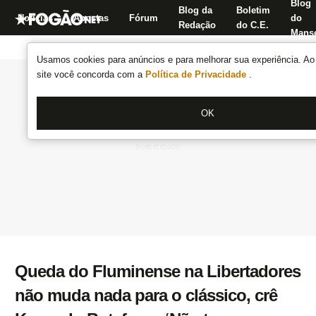
Blog
Blog da
Boletim
Notícias
Apostas
Fórum
do
Redação
do C.E.
Manse
Usamos cookies para anúncios e para melhorar sua experiência. Ao 
site você concorda com a
Política de Privacidade
.
OK
Queda do Fluminense na Libertadores
não muda nada para o clássico, crê