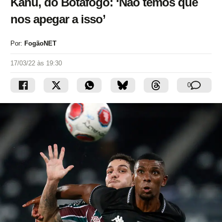
Kanu, do Botafogo: ‘Não temos que
nos apegar a isso’
Por:
FogãoNET
17/03/22 às 19:30
0