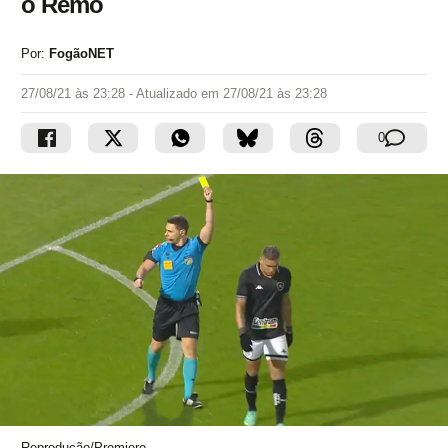
o Remo
Por:
FogãoNET
27/08/21 às 23:28
- Atualizado em
27/08/21 às 23:28
0
Reprodução/Premiere