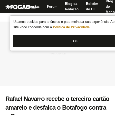
Blog
Blog da
Boletim
Notícias
Apostas
Fórum
do
Redação
do C.E.
Manse
Usamos cookies para anúncios e para melhorar sua experiência. Ao 
site você concorda com a
Política de Privacidade
.
OK
Rafael Navarro recebe o terceiro cartão
amarelo e desfalca o Botafogo contra