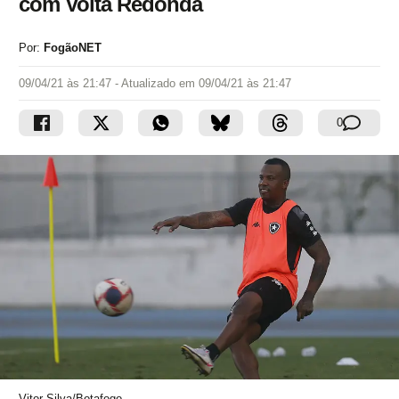
com Volta Redonda
Por:
FogãoNET
09/04/21 às 21:47
- Atualizado em
09/04/21 às 21:47
0
Vitor Silva/Botafogo