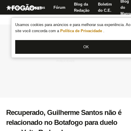
Blog
Blog da
Boletim
Notícias
Apostas
Fórum
do
Redação
do C.E.
Manse
Usamos cookies para anúncios e para melhorar sua experiência. Ao 
site você concorda com a
Política de Privacidade
.
OK
Recuperado, Guilherme Santos não é
relacionado no Botafogo para duelo