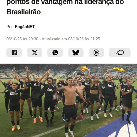
pontos de vantagem na liderança do
Brasileirão
Por:
FogãoNET
08/10/23 às 20:30
- Atualizado em
08/10/23 às 21:25
0