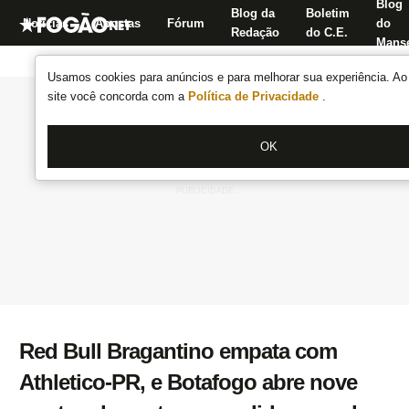
Blog
Blog da
Boletim
Notícias
Apostas
Fórum
do
Redação
do C.E.
Manse
Usamos cookies para anúncios e para melhorar sua experiência. Ao 
site você concorda com a
Política de Privacidade
.
OK
Red Bull Bragantino empata com
Athletico-PR, e Botafogo abre nove