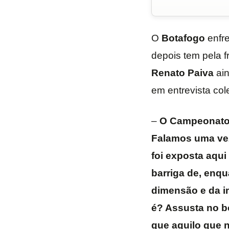
O
Botafogo
enfr
depois tem pela f
Renato Paiva
ain
em entrevista col
–
O Campeonato B
Falamos uma vez
foi exposta aqui
barriga de, enq
dimensão e da i
é? Assusta no bo
que aquilo que n