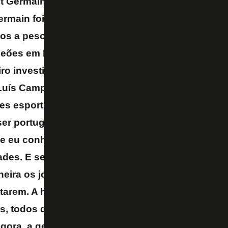
nt Germain do
Luis Enrique
. Porque o grande cor
ermain foi quando deixou de olhar para egos, pa
dos a peso de ouro, e que conseguiram, em algun
peões em França. Repara bem, não serem campe
iro investido. Então há uma mudança de paradi
Luís Campos, que eu conheço muito bem, é só u
es esportivos do mundo. As contratações que ele
 ser português. E do Luis Enrique, que trouxe um
e eu conheço muito bem de La Masia, que é o col
ades. E se há um treinador que quer que a equip
eira os jogadores que comprem essa maneira, o
starem. A história do Mbappé, vamos perguntar, 
s, todos queriam ter o Mbappé na vossa equipa, 
Agora, a gente tem que perceber se o Mbappé é jo