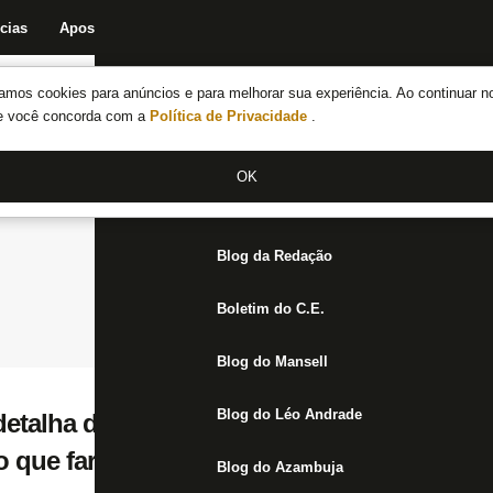
cias
Apostas
Fórum
Blog da Redação
Boletim do C.E.
Fechar menu principal
amos cookies para anúncios e para melhorar sua experiência. Ao continuar n
Notícias do Botafogo
te você concorda com a
Política de Privacidade
.
Fórum
OK
Jogos
Blog da Redação
Boletim do C.E.
Blog do Mansell
Blog do Léo Andrade
detalha duelos do Botafogo no Super Mund
o que fará aos jogadores
Blog do Azambuja