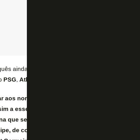
guês ainda fez uma análise individual dos adversári
ão
PSG
,
Atlético de Madrid
e
Seattle Sounders
.
r aos nomes Paris Saint Germain e Atlético de M
im a esse respeito, eu olho mais aos trabalhos e
na que se há dois clubes que definem perfeitame
ipe, de conjunto e organização coletiva. São o At