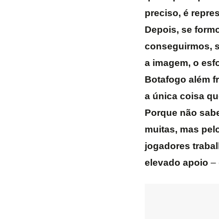
preciso, é repr
Depois, se form
conseguirmos, s
a imagem, o esfo
Botafogo além f
a única coisa q
Porque não sabem
muitas, mas pel
jogadores traba
elevado apoio
– 