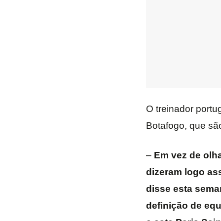
O treinador portu
Botafogo, que s
–
Em vez de olha
dizeram logo ass
disse esta sema
definição de equ