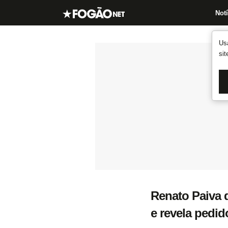
Notí
Us
si
Renato Paiva 
e revela pedid