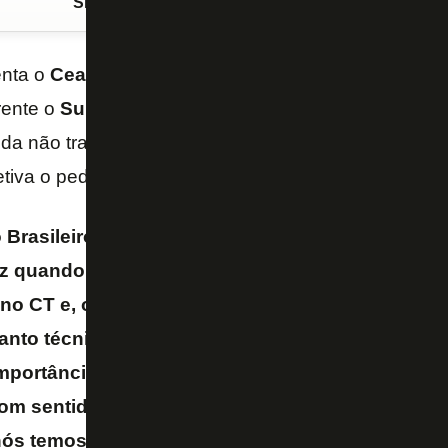
Siga o FogãoNET
no Google Discover
enta o
Ceará
nesta quarta-feira (4/6), pelo
Campeon
rente o
Super Mundial de Clubes
, nos Estados Uni
da não trata o assunto internamente com os jogado
etiva o pedido que fará ao time.
rasileiro não permite nem sequer falar do tema.
 quando a taça (do Super Mundial) esteve aqui.
 no CT e, obviamente, gera-te essa conversa, ess
uanto técnico e enquanto jogador, disputarmos u
mportância que é o Mundial de Clubes. Só o nome
m sentido. Não falei com eles, mas aquilo que lh
ós temos de fazer, ir até à última gota de suor e 