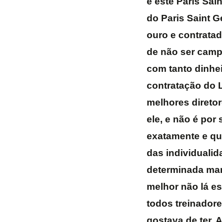
e este Paris Sai
do Paris Saint G
ouro e contrata
de não ser cam
com tanto dinhe
contratação do 
melhores diretor
ele, e não é por
exatamente e qu
das individualid
determinada man
melhor não lá e
todos treinadore
gostava de ter. 