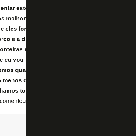
esentar este escudo como o torcedor que nós rep
os melhores que o adversário, ganharmos, fantás
e eles forem melhores que nós, parabéns. O que 
rço e a dignidade e o peso e a responsabilidade
ronteiras numa competição desta dimensão gigan
ue eu vou pedir aos meus jogadores é que depois
os quando é que é a primeira e a última. Pode s
o menos desfrutem. Porque é para isto que nós t
lhamos todos os dias, para estar sempre nestes 
comentou Renato Paiva.