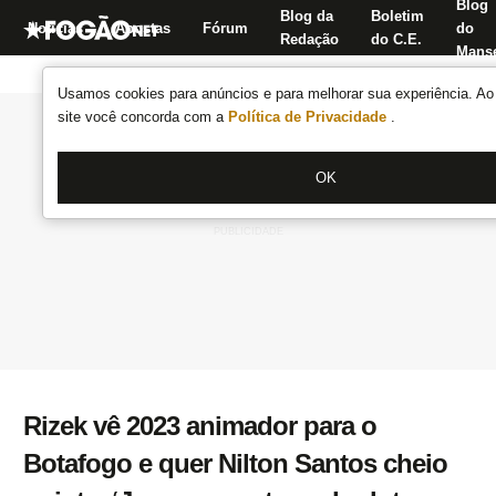
Blog
Blog da
Boletim
Notícias
Apostas
Fórum
do
Redação
do C.E.
Manse
Usamos cookies para anúncios e para melhorar sua experiência. Ao 
site você concorda com a
Política de Privacidade
.
OK
Rizek vê 2023 animador para o
Botafogo e quer Nilton Santos cheio