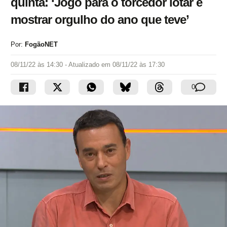
quinta: ‘Jogo para o torcedor lotar e
mostrar orgulho do ano que teve’
Por:
FogãoNET
08/11/22 às 14:30
- Atualizado em
08/11/22 às 17:30
0