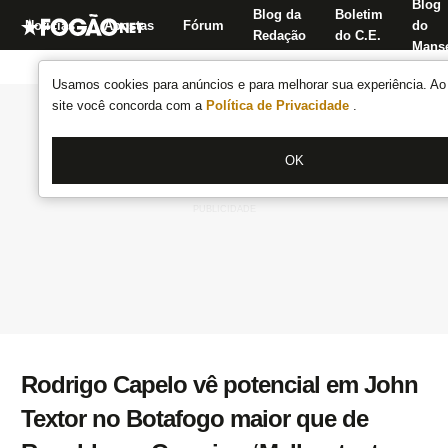
Blog
Blog da
Boletim
Notícias
Apostas
Fórum
do
Redação
do C.E.
Manse
Usamos cookies para anúncios e para melhorar sua experiência. Ao 
site você concorda com a
Política de Privacidade
.
OK
Rodrigo Capelo vê potencial em John
Textor no Botafogo maior que de