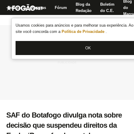
Blog
Blog da
Boletim
Notícias
Apostas
Fórum
do
Redação
do C.E.
Manse
Usamos cookies para anúncios e para melhorar sua experiência. Ao 
site você concorda com a
Política de Privacidade
.
OK
SAF do Botafogo divulga nota sobre
decisão que suspendeu direitos da