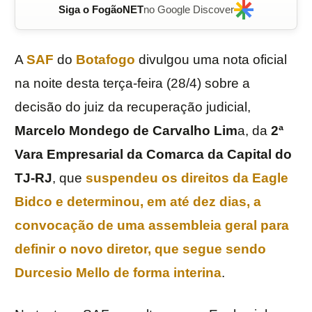
Siga o FogãoNET
no Google Discover
A
SAF
do
Botafogo
divulgou uma nota oficial
na noite desta terça-feira (28/4) sobre a
decisão do juiz da recuperação judicial,
Marcelo Mondego de Carvalho Lim
a, da
2ª
Vara Empresarial da Comarca da Capital do
TJ-RJ
, que
suspendeu os direitos da
Eagle
Bidco
e determinou, em até dez dias, a
convocação de uma assembleia geral para
definir o novo diretor, que segue sendo
Durcesio
Mello
de forma interina
.