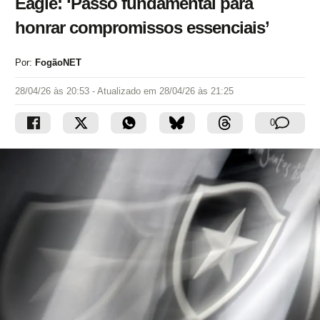
Eagle: ‘Passo fundamental para
honrar compromissos essenciais’
Por:
FogãoNET
28/04/26 às 20:53
- Atualizado em
28/04/26 às 21:25
0