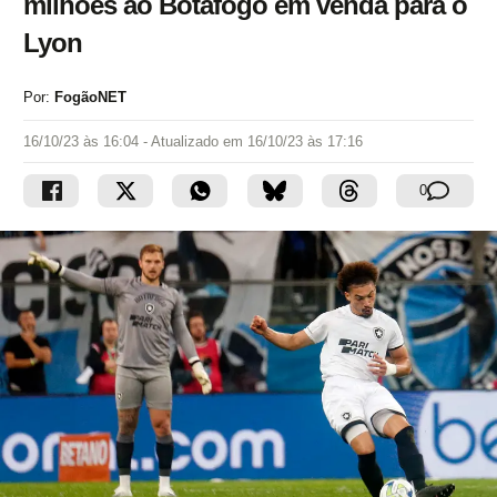
milhões ao Botafogo em venda para o
Lyon
Por:
FogãoNET
16/10/23 às 16:04
- Atualizado em
16/10/23 às 17:16
0