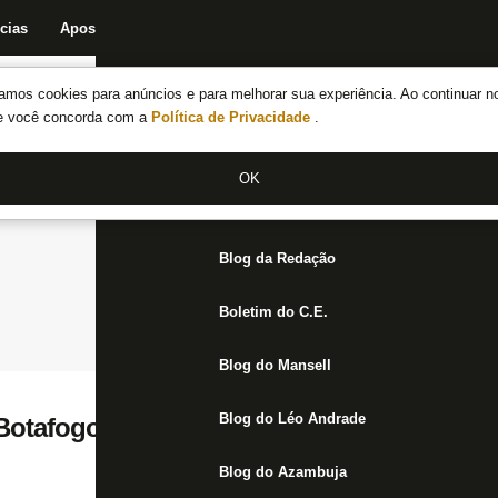
cias
Apostas
Fórum
Blog da Redação
Boletim do C.E.
Fechar menu principal
amos cookies para anúncios e para melhorar sua experiência. Ao continuar n
Notícias do Botafogo
te você concorda com a
Política de Privacidade
.
Fórum
OK
Jogos
Blog da Redação
Boletim do C.E.
Blog do Mansell
Blog do Léo Andrade
 Botafogo inspirada na saga do Sunderland
Blog do Azambuja