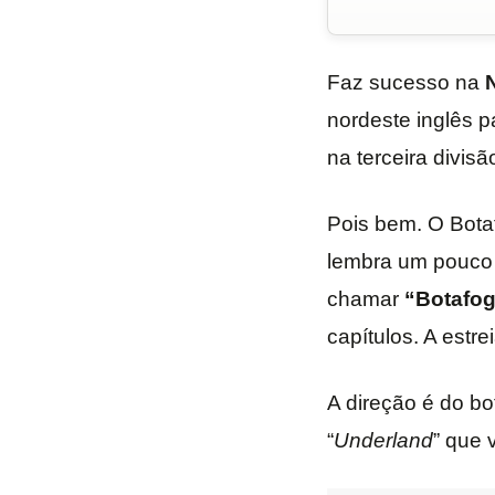
Faz sucesso na
N
nordeste inglês pa
na terceira divisã
Pois bem. O Bota
lembra um pouco 
chamar
“Botafog
capítulos. A estr
A direção é do b
“
Underland
” que 