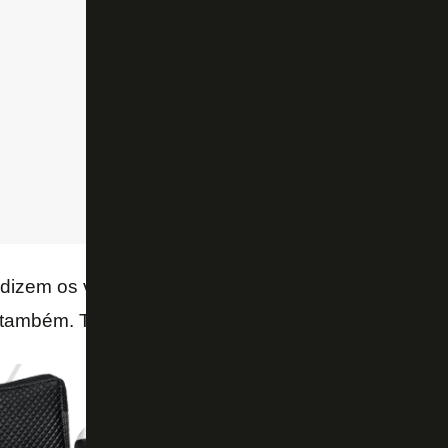
dizem os versos de Lamartine Babo sobre o Botafog
também. Tu és Glorioso”.