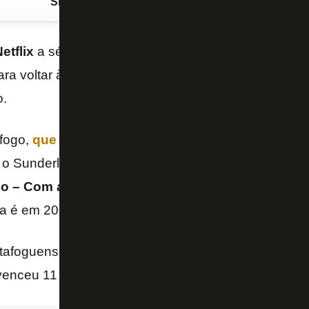
Siga o FogãoNET
no Google Discover
etflix
a série “
Sunderland até morrer
”, que narra a
ra voltar à elite do futebol do seu país – ele encon
o.
fogo,
que ontem perdeu para o Vasco por 1 a 0
e 
o Sunderland, será também pano de fundo de uma s
o – Com a alma e o coração”
, que terá provavelm
eia é em 2022.
otafoguense
Antonio Bento Ferraz
, 30 anos, que di
venceu 11 prêmios fora do Brasil.