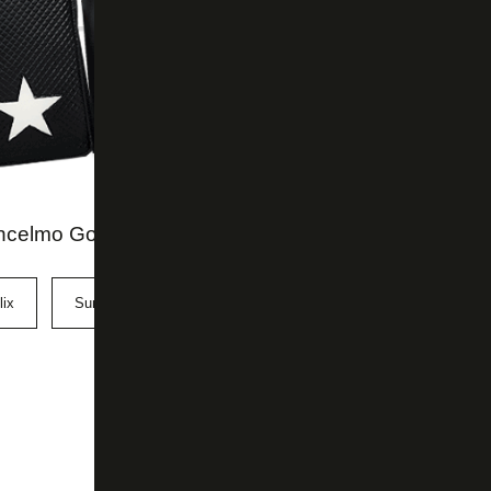
ncelmo Gois - O Globo Online
lix
Sunderland