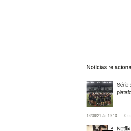
Notícias relacion
Série 
plataf
18/06/21 às 19:10
0
c
Netfli