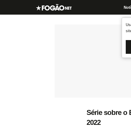
Notí
Us
si
Série sobre o
2022