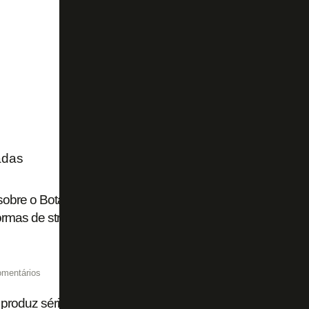
adas
sobre o Botafogo começa a ser gravada, e produtores ne
ormas de streaming
omentários
x produz série sobre o Botafogo e grava com ídolos nos Es