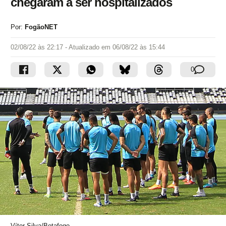
chegaram a ser hospitalizados
Por:
FogãoNET
02/08/22 às 22:17
- Atualizado em
06/08/22 às 15:44
0
Vítor Silva/Botafogo