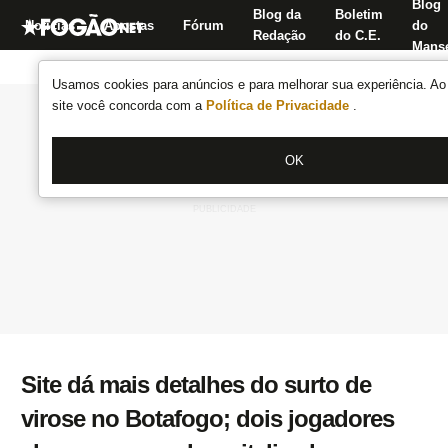
Blog
Blog da
Boletim
Notícias
Apostas
Fórum
do
Redação
do C.E.
Manse
Usamos cookies para anúncios e para melhorar sua experiência. Ao 
site você concorda com a
Política de Privacidade
.
OK
Site dá mais detalhes do surto de
virose no Botafogo; dois jogadores