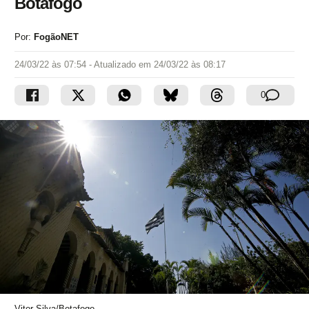
Botafogo
Por:
FogãoNET
24/03/22 às 07:54
- Atualizado em
24/03/22 às 08:17
0
Vitor Silva/Botafogo