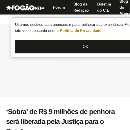
Blog
Blog da
Boletim
Notícias
Apostas
Fórum
do
Redação
do C.E.
Manse
Usamos cookies para anúncios e para melhorar sua experiência. Ao 
site você concorda com a
Política de Privacidade
.
OK
‘Sobra’ de R$ 9 milhões de penhora
será liberada pela Justiça para o