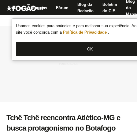
Blog
Blog da
Boletim
Notícias
Apostas
Fórum
do
Redação
do C.E.
Manse
Usamos cookies para anúncios e para melhorar sua experiência. Ao 
site você concorda com a
Política de Privacidade
.
OK
Tchê Tchê reencontra Atlético-MG e
busca protagonismo no Botafogo