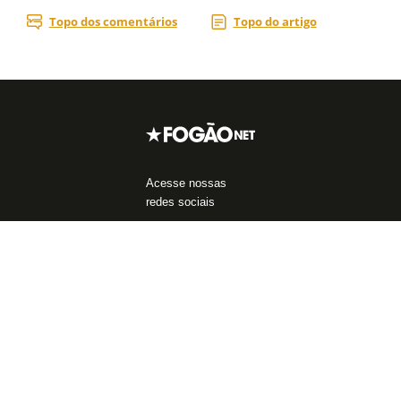
Acesse nossas
redes sociais
Áreas do Site
Blogs
Assuntos mais
populares
Notícias do Botafogo
Blog da Redação
John Textor
Fórum
Boletim do C.E.
Libertadores