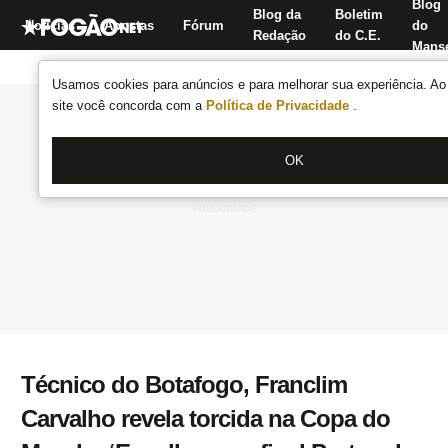
Blog
Blog da
Boletim
Notícias
Apostas
Fórum
do
Redação
do C.E.
Manse
Usamos cookies para anúncios e para melhorar sua experiência. Ao 
site você concorda com a
Política de Privacidade
.
OK
Técnico do Botafogo, Franclim
Carvalho revela torcida na Copa do