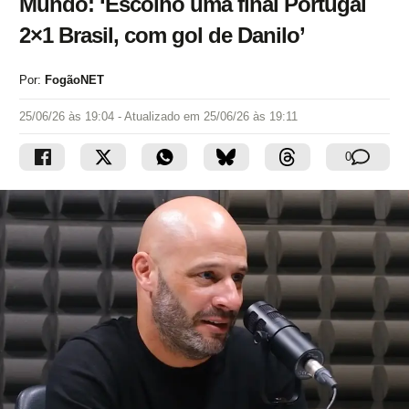
Mundo: ‘Escolho uma final Portugal
2×1 Brasil, com gol de Danilo’
Por:
FogãoNET
25/06/26 às 19:04
- Atualizado em
25/06/26 às 19:11
0