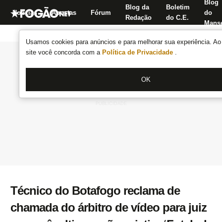
Blog
Blog da
Boletim
Notícias
Apostas
Fórum
do
Redação
do C.E.
Manse
Usamos cookies para anúncios e para melhorar sua experiência. Ao 
site você concorda com a
Política de Privacidade
.
OK
Técnico do Botafogo reclama de
chamada do árbitro de vídeo para juiz