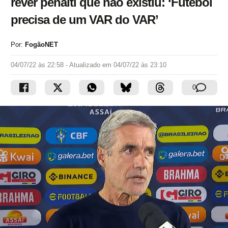
rever pênalti que não existiu: ‘Futebol
precisa de um VAR do VAR’
Por:
FogãoNET
04/07/22 às 22:58
- Atualizado em
04/07/22 às 23:10
0