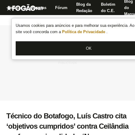
Blog
Blog da
Boletim
Notícias
Apostas
Fórum
do
Redação
do C.E.
Manse
Usamos cookies para anúncios e para melhorar sua experiência. Ao 
site você concorda com a
Política de Privacidade
.
OK
Técnico do Botafogo, Luís Castro cita
‘objetivos cumpridos’ contra Ceilândia