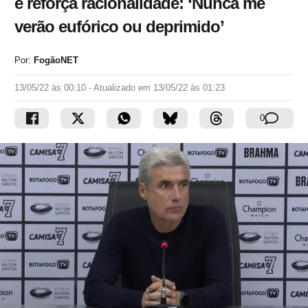
e reforça racionalidade: ‘Nunca me
verão eufórico ou deprimido’
Por:
FogãoNET
13/05/22 às 00:10
- Atualizado em
13/05/22 às 01:23
0