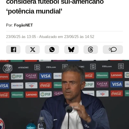
considera futebol sul-americano
‘potência mundial’
Por:
FogãoNET
23/06/25 às 13:05
- Atualizado em
23/06/25 às 14:52
0