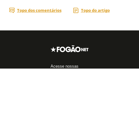
Acesse nossas
redes sociais
Áreas do Site
Blogs
Assuntos mais
populares
Notícias do Botafogo
Blog da Redação
John Textor
Fórum
Boletim do C.E.