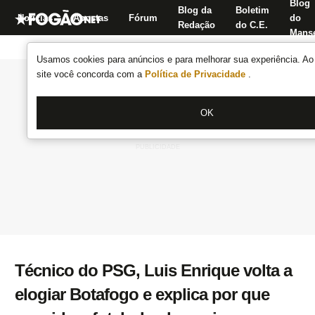
Blog
Blog da
Boletim
Notícias
Apostas
Fórum
do
Redação
do C.E.
Manse
Usamos cookies para anúncios e para melhorar sua experiência. Ao 
site você concorda com a
Política de Privacidade
.
OK
Técnico do PSG, Luis Enrique volta a
elogiar Botafogo e explica por que