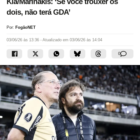
Kia/Marinakis: ‘Se você trouxer os
dois, não terá GDA’
Por:
FogãoNET
03/06/26 às 13:36
- Atualizado em
03/06/26 às 14:04
0