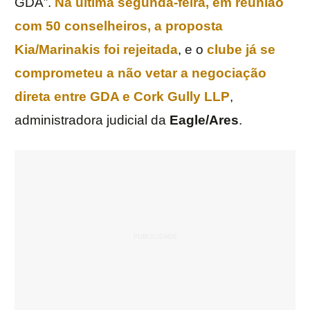
GDA”.
Na última segunda-feira, em reunião
com 50 conselheiros, a proposta
Kia/Marinakis
foi rejeitada
, e o
clube já se
comprometeu a não vetar a negociação
direta entre GDA e
Cork
Gully
LLP
,
administradora judicial da
Eagle/Ares
.