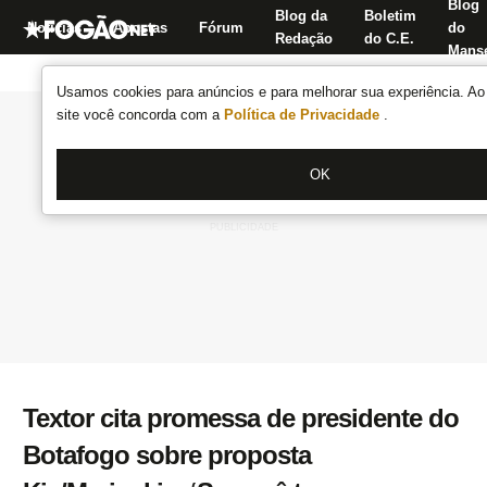
Blog
Blog da
Boletim
Notícias
Apostas
Fórum
do
Redação
do C.E.
Manse
Usamos cookies para anúncios e para melhorar sua experiência. Ao 
site você concorda com a
Política de Privacidade
.
OK
Textor cita promessa de presidente do
Botafogo sobre proposta