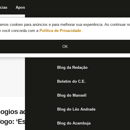
cias
Apostas
Fórum
Blog da Redação
Boletim do C.E.
Fechar menu principal
amos cookies para anúncios e para melhorar sua experiência. Ao continuar n
Notícias do Botafogo
te você concorda com a
Política de Privacidade
.
Fórum
OK
Jogos
Blog da Redação
Boletim do C.E.
Blog do Mansell
Blog do Léo Andrade
logios ao trabalho de Luís Castro e diz esta
ogo: ‘Estamos indo na direção certa’
Blog do Azambuja