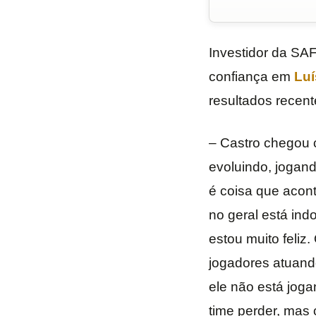
Investidor da SA
confiança em
Luí
resultados recent
– Castro chegou c
evoluindo, jogan
é coisa que acon
no geral está ind
estou muito feliz.
jogadores atuand
ele não está jog
time perder, mas 