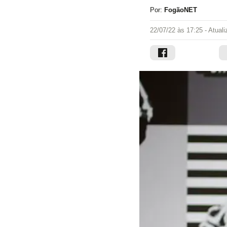
Por:
FogãoNET
22/07/22 às 17:25
- Atual