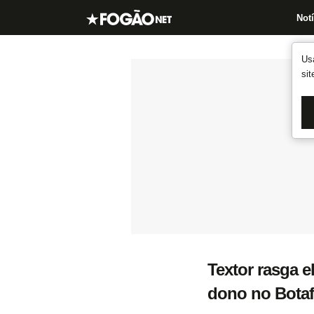
Notí
Us
si
Textor rasga e
dono no Botaf