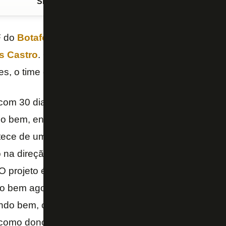
Siga o FogãoNET
no Google Discover
F do
Botafogo
,
John Textor
está feliz com o projeto
s Castro
. O empresário americano afirmou que, ap
es, o time está evoluindo.
om 30 dias para criar um time, dá para ver que o
Bo
do bem, entrou sem pré-temporada, está criando o
B
tece de um dia para o outro. Tem espaço, áreas par
o na direção certa. Como fã, não fico feliz, mas com
 O projeto é um desafio de criar uma coisa forte e su
o bem agora que não falavam bem antes, agora nin
ando bem, como Lucas Fernandes. Como torcedor, é 
como dono, construindo para o futuro, tudo está an