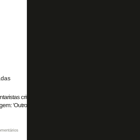
adas
aristas criticam Flamengo e Palmeiras por troca de acus
agem: ‘Outro dia estávamos falando do John Textor, é a me
omentários