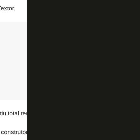
extor.
tiu total respaldo a
Luís Castro
.
, construtor, manager, vencedor, conhece o jogo, tem