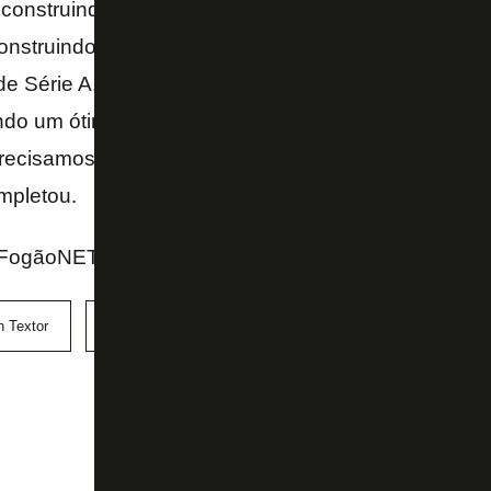
construindo, gostaria que os torcedores se compo
construindo algo especial. Começou apenas com qua
e Série A, dos 30 do elenco. Acho que ele vai ficar
ndo um ótimo trabalho, infelizmente não pode entra
recisamos entender que é algo de longo prazo, espe
mpletou.
 FogãoNET
n Textor
Luís Castro