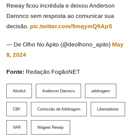
Reway ficou incrédula e deixou Anderson
Daronco sem resposta ao comunicar sua
decisão.
pic.twitter.com/9mqymQ9ApS
— De Olho No Apito (@deolhono_apito)
May
8, 2024
Fonte:
Redação FogãoNET
Abrafut
Anderson Daronco
arbitragem
CBF
Comissão de Arbitragem
Libertadores
VAR
Wagner Reway