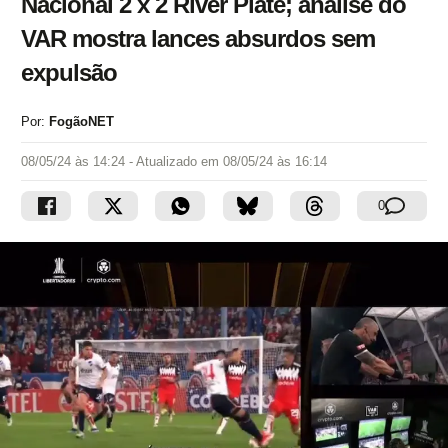
Nacional 2 x 2 River Plate; análise do
VAR mostra lances absurdos sem
expulsão
Por:
FogãoNET
08/05/24 às 14:24
- Atualizado em
08/05/24 às 16:14
0