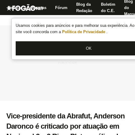
Blog
Blog da
Boletim
Notícias
Apostas
Fórum
do
Redação
do C.E.
Manse
Usamos cookies para anúncios e para melhorar sua experiência. Ao 
site você concorda com a
Política de Privacidade
.
OK
Vice-presidente da Abrafut, Anderson
Daronco é criticado por atuação em