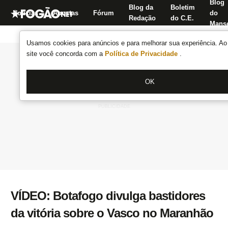
Blog
Blog da
Boletim
Notícias
Apostas
Fórum
do
Redação
do C.E.
Manse
Usamos cookies para anúncios e para melhorar sua experiência. Ao 
site você concorda com a
Política de Privacidade
.
OK
VÍDEO: Botafogo divulga bastidores
da vitória sobre o Vasco no Maranhão