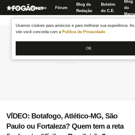
Blog
Blog da
Boletim
Notícias
Apostas
Fórum
do
Redação
do C.E.
Manse
Usamos cookies para anúncios e para melhorar sua experiência. Ao 
site você concorda com a
Política de Privacidade
.
OK
VÍDEO: Botafogo, Atlético-MG, São
Paulo ou Fortaleza? Quem tem a reta