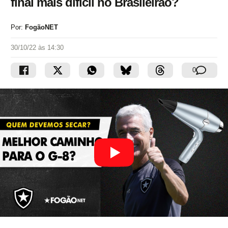
final mais difícil no Brasileirão?
Por:
FogãoNET
30/10/22 às 14:30
0