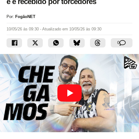
e é recebido por torcedores
Por:
FogãoNET
10/05/26 às 09:30
- Atualizado em
10/05/26 às 09:30
0