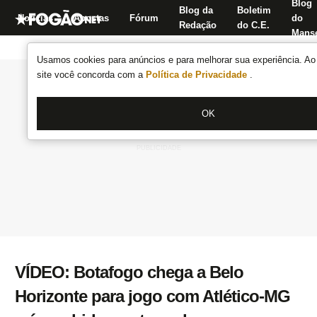
Blog
Blog da
Boletim
Notícias
Apostas
Fórum
do
Redação
do C.E.
Manse
Usamos cookies para anúncios e para melhorar sua experiência. Ao 
site você concorda com a
Política de Privacidade
.
OK
VÍDEO: Botafogo chega a Belo
Horizonte para jogo com Atlético-MG