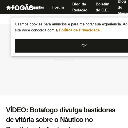
Blog
Blog da
Boletim
Notícias
Apostas
Fórum
do
Redação
do C.E.
Manse
Usamos cookies para anúncios e para melhorar sua experiência. Ao 
site você concorda com a
Política de Privacidade
.
OK
VÍDEO: Botafogo divulga bastidores
de vitória sobre o Náutico no