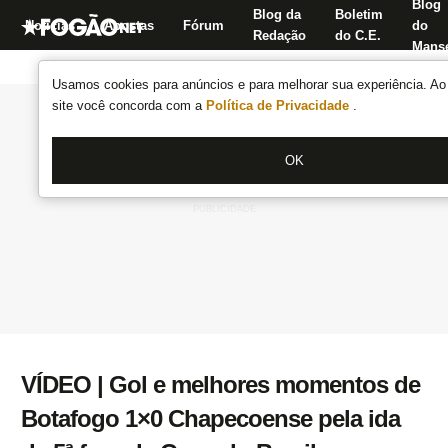
Blog
Blog da
Boletim
Notícias
Apostas
Fórum
do
Redação
do C.E.
Manse
Usamos cookies para anúncios e para melhorar sua experiência. Ao 
site você concorda com a
Política de Privacidade
.
OK
VÍDEO | Gol e melhores momentos de
Botafogo 1×0 Chapecoense pela ida