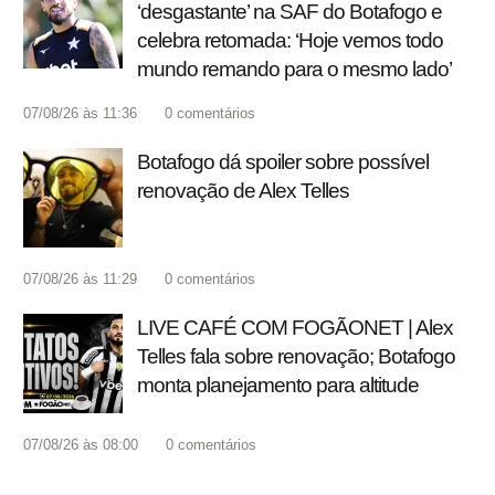
‘desgastante’ na SAF do Botafogo e
celebra retomada: ‘Hoje vemos todo
mundo remando para o mesmo lado’
07/08/26 às 11:36
0
comentários
Botafogo dá spoiler sobre possível
renovação de Alex Telles
07/08/26 às 11:29
0
comentários
LIVE CAFÉ COM FOGÃONET | Alex
Telles fala sobre renovação; Botafogo
monta planejamento para altitude
07/08/26 às 08:00
0
comentários