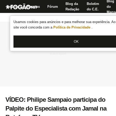
Blog
Blog da
Boletim
Notícias
Apostas
Fórum
do
Redação
do C.E.
Manse
Usamos cookies para anúncios e para melhorar sua experiência. Ao 
site você concorda com a
Política de Privacidade
.
OK
VÍDEO: Philipe Sampaio participa do
Palpite do Especialista com Jamal na