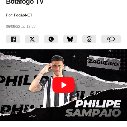
Botafogo TV
Por:
FogãoNET
06/08/22 às 12:33
0