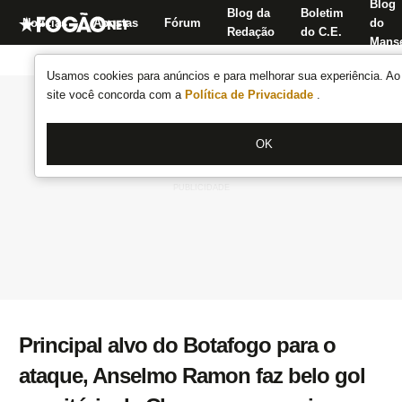
Blog
Blog da
Boletim
Notícias
Apostas
Fórum
do
Redação
do C.E.
Manse
Usamos cookies para anúncios e para melhorar sua experiência. Ao 
site você concorda com a
Política de Privacidade
.
OK
Principal alvo do Botafogo para o
ataque, Anselmo Ramon faz belo gol