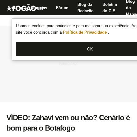
Blog
Blog da
Boletim
Notícias
Apostas
Fórum
do
Redação
do C.E.
Manse
Usamos cookies para anúncios e para melhorar sua experiência. Ao 
site você concorda com a
Política de Privacidade
.
OK
VÍDEO: Zahavi vem ou não? Cenário é
bom para o Botafogo