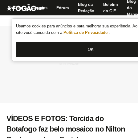
Blog
Blog da
Boletim
Notícias
Apostas
Fórum
do
Redação
do C.E.
Manse
Usamos cookies para anúncios e para melhorar sua experiência. Ao 
site você concorda com a
Política de Privacidade
.
OK
VÍDEOS E FOTOS: Torcida do
Botafogo faz belo mosaico no Nilton