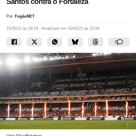
Santos contra o Fortaleza
Por:
FogãoNET
15/05/22 às 18:24
- Atualizado em
15/05/22 às 23:04
0
Vítor Silva/Botafogo