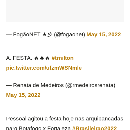
— FogãoNET ★彡 (@fogaonet)
May 15, 2022
A. FESTA. 🔥🔥🔥
#trnilton
pic.twitter.com/ufzmWSNmle
— Renata de Medeiros (@rmedeirosrenata)
May 15, 2022
Pessoal agitou a festa hoje nas arquibancadas
parq Botafogo x Fortaleza
#Brasileirao2022