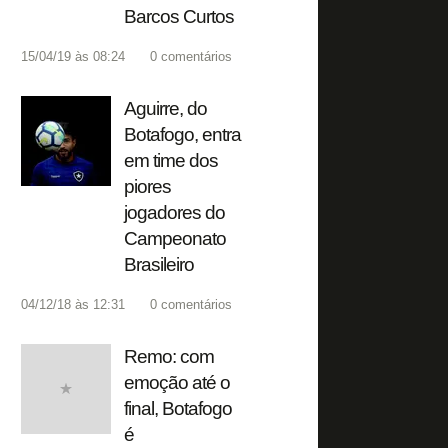
Barcos Curtos
15/04/19 às 08:24
0
comentários
Aguirre, do
Botafogo, entra
em time dos
piores
jogadores do
Campeonato
Brasileiro
04/12/18 às 12:31
0
comentários
Remo: com
emoção até o
final, Botafogo
é