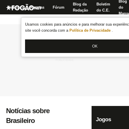
Blog
Blog da
Boletim
Notícias
Apostas
Fórum
do
Redação
do C.E.
Manse
Usamos cookies para anúncios e para melhorar sua experiênci
site você concorda com a
Política de Privacidade
.
OK
Notícias sobre
Jogos
Brasileiro