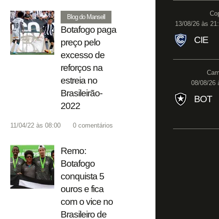
Co
Blog do Mansell
13/08/26 às 21:
Botafogo paga
CIE
preço pelo
excesso de
reforços na
Camp
estreia no
08/08/26 
Brasileirão-
BOT
2022
11/04/22 às 08:00
0
comentários
Remo:
Botafogo
conquista 5
ouros e fica
com o vice no
Brasileiro de