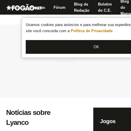
Blog
Blog da
Boletim
Notícias
Apostas
Fórum
do
Redação
do C.E.
Manse
Usamos cookies para anúncios e para melhorar sua experiênci
site você concorda com a
Política de Privacidade
.
OK
Notícias sobre
Jogos
Lyanco