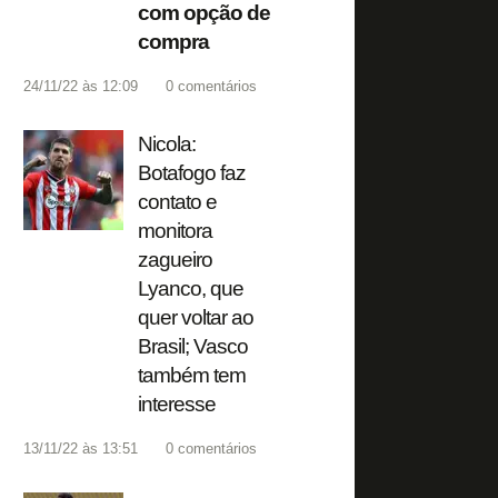
com opção de
compra
24/11/22 às 12:09
0
comentários
Nicola:
Botafogo faz
contato e
monitora
zagueiro
Lyanco, que
quer voltar ao
Brasil; Vasco
também tem
interesse
13/11/22 às 13:51
0
comentários