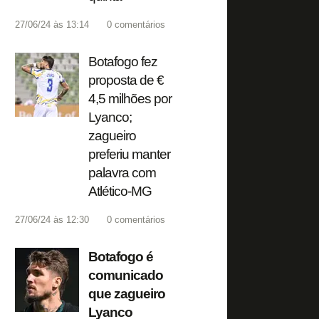
27/06/24 às 13:14
0
comentários
Botafogo fez
proposta de €
4,5 milhões por
Lyanco;
zagueiro
preferiu manter
palavra com
Atlético-MG
27/06/24 às 12:30
0
comentários
Botafogo é
comunicado
que zagueiro
Lyanco