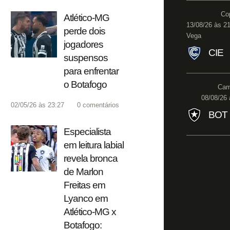
Co
Atlético-MG
13/08/26 às 21
perde dois
Vega
jogadores
CIE
suspensos
para enfrentar
o Botafogo
Cam
08/08/26 
02/05/26 às 23:27
0
comentários
BOT
Especialista
em leitura labial
revela bronca
de Marlon
Freitas em
Lyanco em
Atlético-MG x
Botafogo: