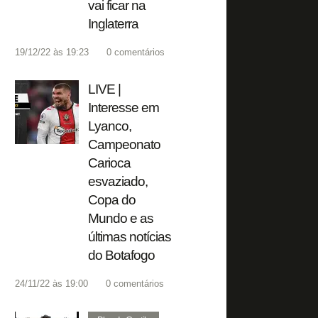
vai ficar na
Inglaterra
19/12/22 às 19:23
0
comentários
LIVE |
Interesse em
Lyanco,
Campeonato
Carioca
esvaziado,
Copa do
Mundo e as
últimas notícias
do Botafogo
24/11/22 às 19:00
0
comentários