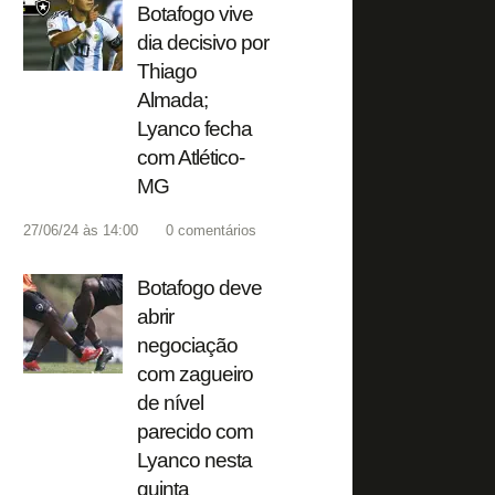
Botafogo vive
dia decisivo por
Thiago
Almada;
Lyanco fecha
com Atlético-
MG
27/06/24 às 14:00
0
comentários
Botafogo deve
abrir
negociação
com zagueiro
de nível
parecido com
Lyanco nesta
quinta