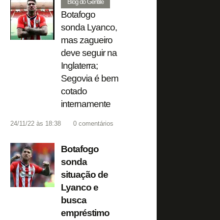
Blog do Gentile
Botafogo
sonda Lyanco,
mas zagueiro
deve seguir na
Inglaterra;
Segovia é bem
cotado
internamente
24/11/22 às 18:38
0
comentários
Botafogo
sonda
situação de
Lyanco e
busca
empréstimo