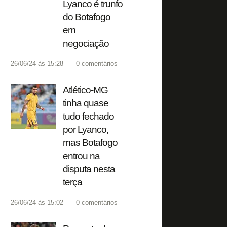
Lyanco é trunfo
do Botafogo
em
negociação
26/06/24 às 15:28
0
comentários
Atlético-MG
tinha quase
tudo fechado
por Lyanco,
mas Botafogo
entrou na
disputa nesta
terça
26/06/24 às 15:02
0
comentários