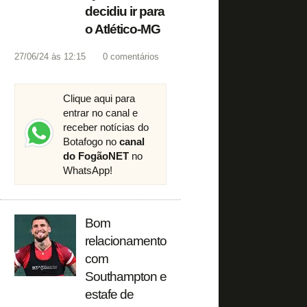
decidiu ir para
o Atlético-MG
27/06/24 às 12:15
0
comentários
Clique aqui para
entrar no canal e
receber notícias do
Botafogo no
canal
do FogãoNET
no
WhatsApp!
Bom
relacionamento
com
Southampton e
estafe de