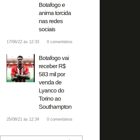
Botafogo e
anima torcida
nas redes
sociais
17/06/22 às 12:33
0
comentários
Botafogo vai
receber R$
583 mil por
venda de
Lyanco do
Torino ao
Southampton
25/08/21 às 12:34
0
comentários