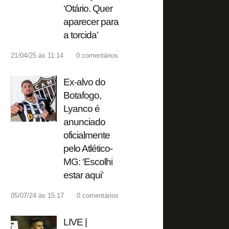
‘Otário. Quer
aparecer para
a torcida’
21/04/25 às 11:14
0
comentários
Ex-alvo do
Botafogo,
Lyanco é
anunciado
oficialmente
pelo Atlético-
MG: ‘Escolhi
estar aqui’
05/07/24 às 15:17
0
comentários
LIVE |