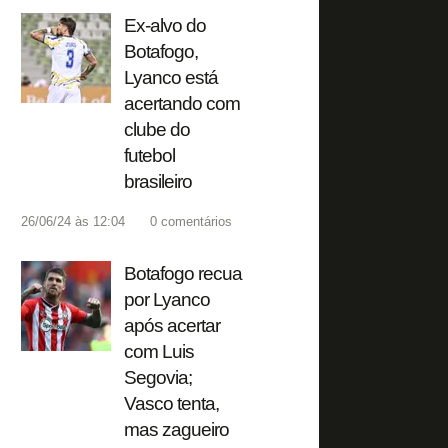
Ex-alvo do
Botafogo,
Lyanco está
acertando com
clube do
futebol
brasileiro
26/06/24 às 12:04
0
comentários
Botafogo recua
por Lyanco
após acertar
com Luis
Segovia;
Vasco tenta,
mas zagueiro