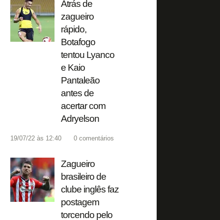
Atrás de
zagueiro
rápido,
Botafogo
tentou Lyanco
e Kaio
Pantaleão
antes de
acertar com
Adryelson
19/07/22 às 12:40
0
comentários
Zagueiro
brasileiro de
clube inglês faz
postagem
torcendo pelo