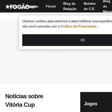
Blog
Blog da
Boletim
Notícias
Apostas
Fórum
do
Redação
do C.E.
Manse
Usamos cookies para anúncios e para melhorar sua experiênci
site você concorda com a
Política de Privacidade
.
OK
Notícias sobre
Jogos
Vitória Cup