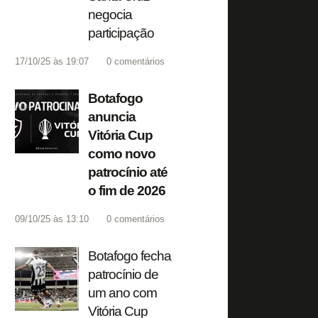
negocia
participação
17/10/25 às 19:07
0
comentários
Botafogo
anuncia
Vitória Cup
como novo
patrocínio até
o fim de 2026
09/10/25 às 13:10
0
comentários
Botafogo fecha
patrocínio de
um ano com
Vitória Cup