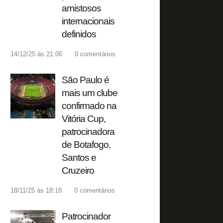
amistosos
internacionais
definidos
14/12/25 às 21:06
0
comentários
São Paulo é
mais um clube
confirmado na
Vitória Cup,
patrocinadora
de Botafogo,
Santos e
Cruzeiro
18/11/25 às 18:18
0
comentários
Patrocinador