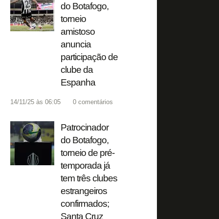
do Botafogo,
torneio
amistoso
anuncia
participação de
clube da
Espanha
14/11/25 às 06:05
0
comentários
Patrocinador
do Botafogo,
torneio de pré-
temporada já
tem três clubes
estrangeiros
confirmados;
Santa Cruz