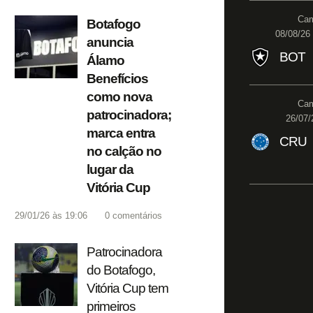
Cam
Botafogo
08/08/26 
anuncia
BOT
Álamo
Benefícios
como nova
Cam
patrocinadora;
26/07/
marca entra
CRU
no calção no
lugar da
Vitória Cup
29/01/26 às 19:06
0
comentários
Patrocinadora
do Botafogo,
Vitória Cup tem
primeiros