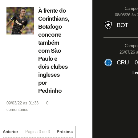
Campeo
À frente do
08/08/26 às 
Corinthians,
BOT
Botafogo
concorre
também
Campeo
com São
26/07/26 à
Paulo e
CRU
0
dois clubes
Le
ingleses
por
Pedrinho
09/03/22 às 01:33
0
comentários
Anterior
Página 3 de 3
Próxima