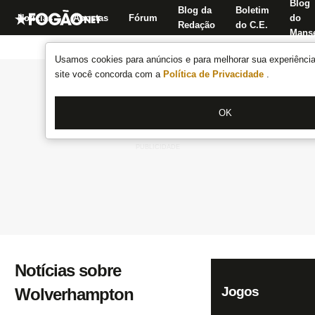
Blog
Blog da
Boletim
Notícias
Apostas
Fórum
do
Redação
do C.E.
Manse
Usamos cookies para anúncios e para melhorar sua experiência
site você concorda com a
Política de Privacidade
.
OK
Notícias sobre
Jogos
Wolverhampton