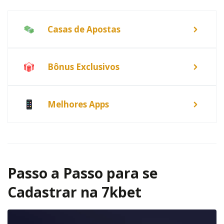
Casas de Apostas
Bônus Exclusivos
Melhores Apps
Passo a Passo para se
Cadastrar na 7kbet