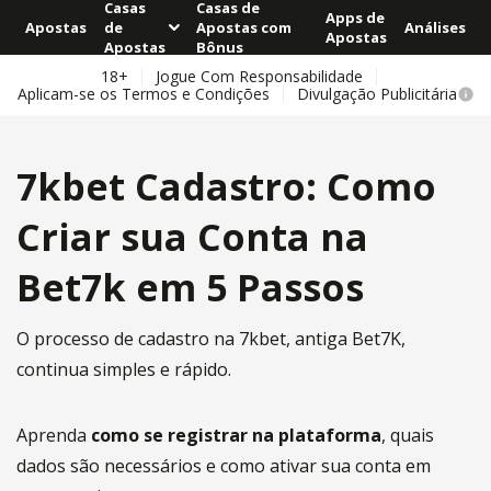
Casas
Casas de
Apps de
Apostas
de
Apostas com
Análises
Apostas
Apostas
Bônus
18+
Jogue Com Responsabilidade
Aplicam-se os Termos e Condições
Divulgação Publicitária
7kbet Cadastro: Como
Criar sua Conta na
Bet7k em 5 Passos
O processo de cadastro na 7kbet, antiga Bet7K,
continua simples e rápido.
Aprenda
como se registrar na plataforma
, quais
dados são necessários e como ativar sua conta em