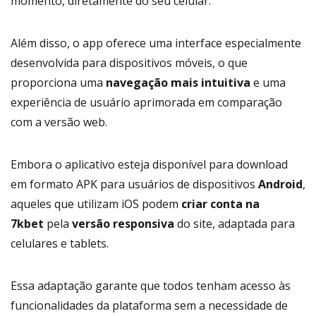
momento, diretamente do seu celular.
Além disso, o app oferece uma interface especialmente
desenvolvida para dispositivos móveis, o que
proporciona uma
navegação mais intuitiva
e uma
experiência de usuário aprimorada em comparação
com a versão web.
Embora o aplicativo esteja disponível para download
em formato APK para usuários de dispositivos
Android
,
aqueles que utilizam iOS podem
criar conta na
7kbet
pela
versão responsiva
do site, adaptada para
celulares e tablets.
Essa adaptação garante que todos tenham acesso às
funcionalidades da plataforma sem a necessidade de