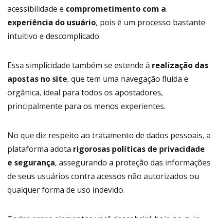
acessibilidade e
comprometimento com a
experiência do usuário
, pois é um processo bastante
intuitivo e descomplicado.
Essa simplicidade também se estende à
realização das
apostas no site
, que tem uma navegação fluida e
orgânica, ideal para todos os apostadores,
principalmente para os menos experientes.
No que diz respeito ao tratamento de dados pessoais, a
plataforma adota
rigorosas políticas de privacidade
e segurança
, assegurando a proteção das informações
de seus usuários contra acessos não autorizados ou
qualquer forma de uso indevido.