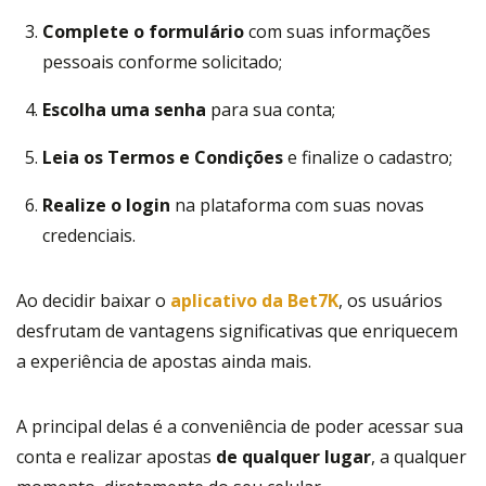
Complete o formulário
com suas informações
pessoais conforme solicitado;
Escolha uma
senha
para sua conta;
Leia os Termos e Condições
e finalize o cadastro;
Realize o login
na plataforma com suas novas
credenciais.
Ao decidir baixar o
aplicativo da Bet7K
, os usuários
desfrutam de vantagens significativas que enriquecem
a experiência de apostas ainda mais.
A principal delas é a conveniência de poder acessar sua
conta e realizar apostas
de qualquer lugar
, a qualquer