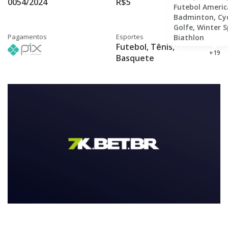
0054/2024
R$5
Futebol Americ
Badminton, Cyc
Golfe, Winter S
Pagamentos
Esportes
Biathlon
Futebol, Tênis,
+19
Basquete