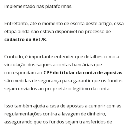
implementado nas plataformas.
Entretanto, até o momento de escrita deste artigo, essa
etapa ainda não estava disponível no processo de
cadastro da Bet7K
.
Contudo, é importante entender que detalhes como a
vinculação dos saques a contas bancárias que
correspondam ao
CPF do titular da conta de apostas
são medidas de segurança para garantir que os fundos
sejam enviados ao proprietário legítimo da conta.
Isso também ajuda a casa de apostas a cumprir com as
regulamentações contra a lavagem de dinheiro,
assegurando que os fundos sejam transferidos de