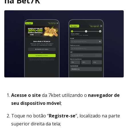
na Bet7K
Acesse o site
da 7kbet utilizando o
navegador de
seu dispositivo móvel
;
Toque no botão “
Registre-se
”, localizado na parte
superior direita da tela;