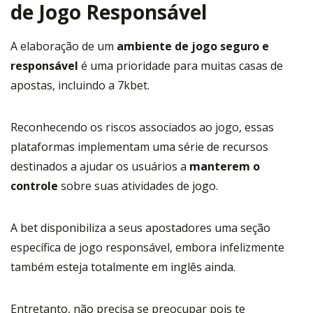
de Jogo Responsável
A elaboração de um
ambiente de jogo seguro e
responsável
é uma prioridade para muitas casas de
apostas, incluindo a 7kbet.
Reconhecendo os riscos associados ao jogo, essas
plataformas implementam uma série de recursos
destinados a ajudar os usuários a
manterem o
controle
sobre suas atividades de jogo.
A bet disponibiliza a seus apostadores uma seção
específica de jogo responsável, embora infelizmente
também esteja totalmente em inglês ainda.
Entretanto, não precisa se preocupar pois te