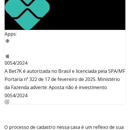
Apps:
0054/2024
A Bet7K é autorizada no Brasil e licenciada pela SPA/MF
Portaria nº 322 de 17 de fevereiro de 2025. Ministério
da Fazenda adverte: Aposta não é investimento
0054/2024
O processo de cadastro nessa casa é um reflexo de sua