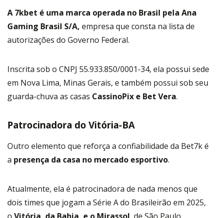
A 7kbet é uma marca operada no Brasil pela Ana
Gaming Brasil S/A,
empresa que consta na lista de
autorizações do Governo Federal.
Inscrita sob o CNPJ 55.933.850/0001-34, ela possui sede
em Nova Lima, Minas Gerais, e também possui sob seu
guarda-chuva as casas
CassinoPix e Bet Vera
.
Patrocinadora do Vitória-BA
Outro elemento que reforça a confiabilidade da Bet7k é
a
presença da casa no mercado esportivo
.
Atualmente, ela é patrocinadora de nada menos que
dois times que jogam a Série A do Brasileirão em 2025,
o
Vitória, da Bahia, e o Mirassol
, de São Paulo.