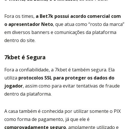
Fora os times,
a Bet7k possui acordo comercial com
o apresentador Neto
, que atua como “rosto da marca”
em diversos banners e comunicações da plataforma
dentro do site.
7kbet é Segura
Fora a confiabilidade, a 7kbet é também segura. Ela
utiliza
protocolos SSL para proteger os dados do
jogador
, assim como para evitar tentativas de fraude
dentro da plataforma.
A casa também é conhecida por utilizar somente o PIX
como forma de pagamento, já que ele é
comprovadamente seguro
, amplamente utilizado e