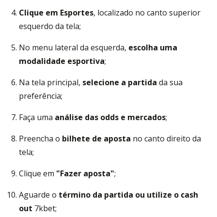
Clique em Esportes
, localizado no canto superior
esquerdo da tela;
No menu lateral da esquerda,
escolha uma
modalidade esportiva
;
Na tela principal,
selecione a partida
da sua
preferência;
Faça uma
análise das odds e mercados
;
Preencha o
bilhete de aposta
no canto direito da
tela;
Clique em
"Fazer aposta"
;
Aguarde o
término da partida ou utilize o cash
out
7kbet;