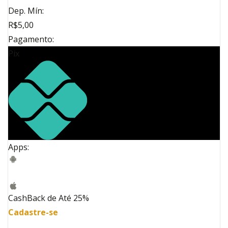
Dep. Mín:
R$5,00
Pagamento:
Pix
Apps:
CashBack de Até 25%
Cadastre-se