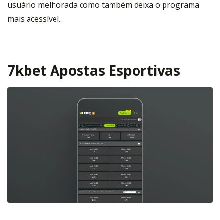
usuário melhorada como também deixa o programa
mais acessível.
7kbet Apostas Esportivas