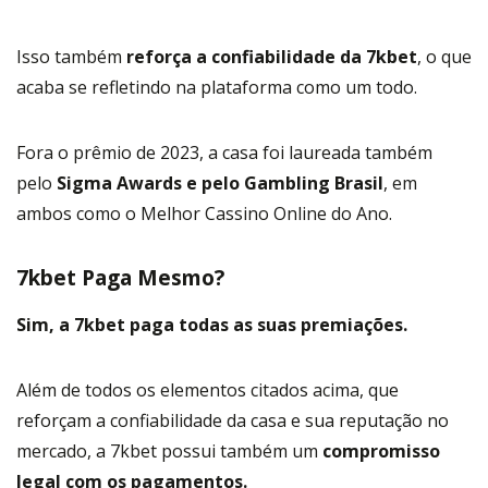
Isso também
reforça a confiabilidade da 7kbet
, o que
acaba se refletindo na plataforma como um todo.
Fora o prêmio de 2023, a casa foi laureada também
pelo
Sigma Awards e pelo Gambling Brasil
, em
ambos como o Melhor Cassino Online do Ano.
7kbet Paga Mesmo?
Sim, a 7kbet paga todas as suas premiações.
Além de todos os elementos citados acima, que
reforçam a confiabilidade da casa e sua reputação no
mercado, a 7kbet possui também um
compromisso
legal com os pagamentos.