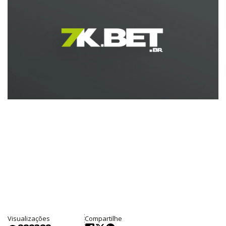
Visualizações
Compartilhe