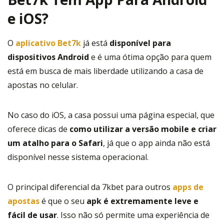
e iOS?
O
aplicativo Bet7k
já está
disponível para
dispositivos Android
e é uma ótima opção para quem
está em busca de mais liberdade utilizando a casa de
apostas no celular.
No caso do iOS, a casa possui uma página especial, que
oferece dicas de
como utilizar a versão mobile e criar
um atalho para o Safari
, já que o app ainda não está
disponível nesse sistema operacional.
O principal diferencial da 7kbet para outros
apps de
apostas
é que o seu
apk é extremamente leve e
fácil de usar
. Isso não só permite uma experiência de