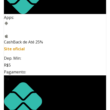
Apps:
CashBack de Até 25%
Site oficial
Dep. Mín:
R$5
Pagamento:
Pix