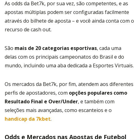
As odds da Bet7k, por sua vez, são competentes, e as
apostas múltiplas podem ser configuradas facilmente
através do bilhete de aposta – e você ainda conta com o
recurso de cash out.
São
mais de 20 categorias esportivas
, cada uma
delas com os principais campeonatos do Brasil e do
mundo, incluindo uma aba dedicada a Esportes Virtuais.
Os mercados da Bet7k, por fim, atendem aos diferentes
perfis de apostadores, com
opções populares como
Resultado Final e Over/Under
, e também com
seleções mais avançadas, como escanteios e o
handicap da 7kbet
.
Odds e Mercados nas Apostas de Futebol