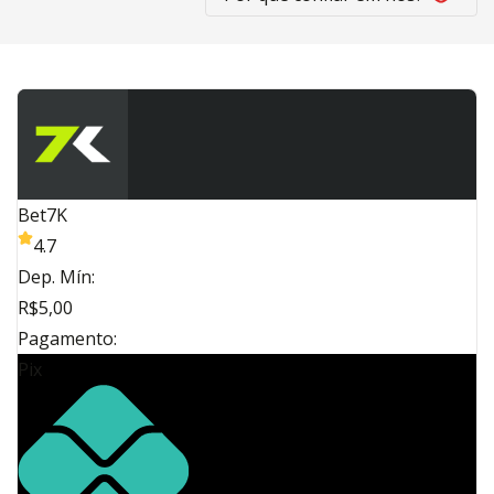
Bet7K
4.7
Dep. Mín:
R$5,00
Pagamento:
Pix