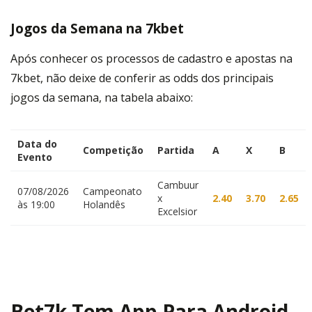
Jogos da Semana na 7kbet
Após conhecer os processos de cadastro e apostas na
7kbet, não deixe de conferir as odds dos principais
jogos da semana, na tabela abaixo:
Data do
Competição
Partida
A
X
B
Evento
Cambuur
07/08/2026
Campeonato
x
2.40
3.70
2.65
às
19:00
Holandês
Excelsior
Bet7k Tem App Para Android