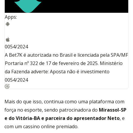
Apps:
0054/2024
A Bet7K é autorizada no Brasil e licenciada pela SPA/MF
Portaria nº 322 de 17 de fevereiro de 2025. Ministério
da Fazenda adverte: Aposta não é investimento
0054/2024
Mais do que isso, continua como uma plataforma com
força no esporte, sendo patrocinadora do
Mirassol-SP
e do Vitória-BA e parceira do apresentador Neto
, e
com um cassino online premiado.