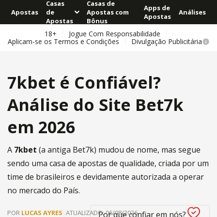
Casas
Casas de
Apps de
Apostas
de
Apostas com
Análises
Apostas
Apostas
Bônus
18+
Jogue Com Responsabilidade
Aplicam-se os Termos e Condições
Divulgação Publicitária
7kbet é Confiável?
Análise do Site Bet7k
em 2026
A
7kbet
(a antiga Bet7k) mudou de nome, mas segue
sendo uma casa de apostas de qualidade, criada por um
time de brasileiros e devidamente autorizada a operar
no mercado do País.
POR
LUCAS AYRES
|
ATUALIZADO:
06/08/2026
Por que confiar em nós?