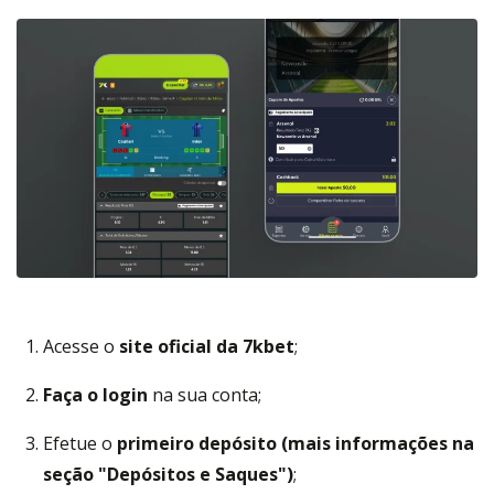
Acesse o
site oficial da 7kbet
;
Faça o login
na sua conta;
Efetue o
primeiro depósito (mais informações na
seção "Depósitos e Saques")
;