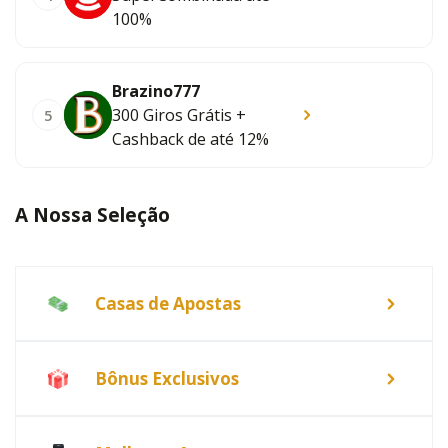
100%
Brazino777
300 Giros Grátis +
5
Cashback de até 12%
A Nossa Seleção
Casas de Apostas
Bônus Exclusivos