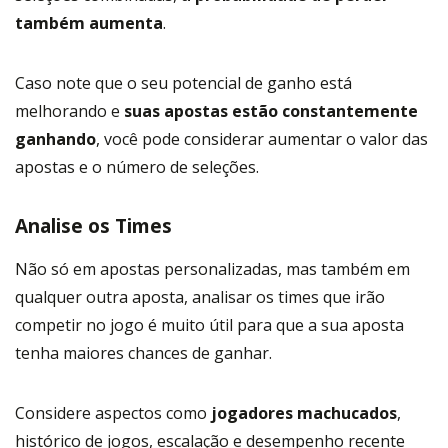
também aumenta
.
Caso note que o seu potencial de ganho está
melhorando e
suas apostas estão constantemente
ganhando
, você pode considerar aumentar o valor das
apostas e o número de seleções.
Analise os Times
Não só em apostas personalizadas, mas também em
qualquer outra aposta, analisar os times que irão
competir no jogo é muito útil para que a sua aposta
tenha maiores chances de ganhar.
Considere aspectos como
jogadores machucados
,
histórico de jogos, escalação e desempenho recente