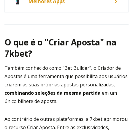
Melhores Apps
O que é o "Criar Aposta" na
7kbet?
Também conhecido como “Bet Builder”, o Criador de
Apostas é uma ferramenta que possibilita aos usuários
criarem as suas próprias apostas personalizadas,
combinando seleções da mesma partida
em um
único bilhete de aposta.
Ao contrário de outras plataformas, a 7kbet aprimorou
o recurso Criar Aposta. Entre as exclusividades,