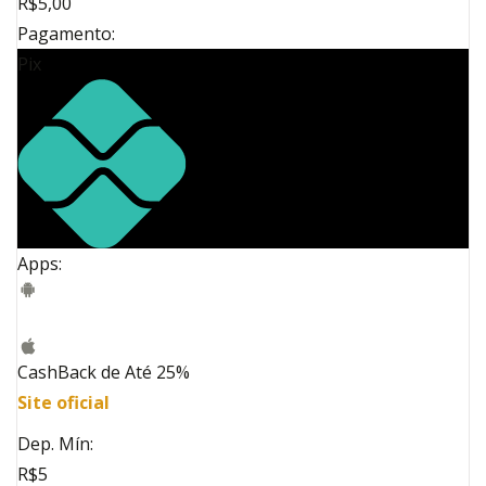
R$5,00
Pagamento:
Pix
Apps:
CashBack de Até 25%
Site oficial
Dep. Mín:
R$5