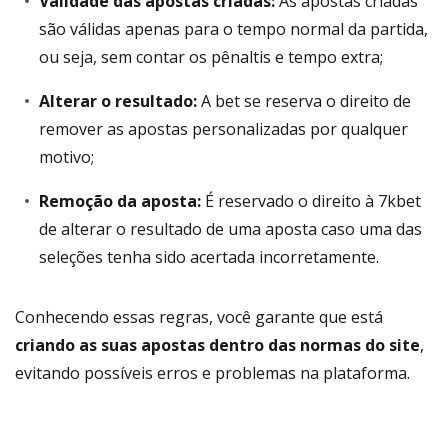
Validade das apostas criadas:
As apostas criadas
são válidas apenas para o tempo normal da partida,
ou seja, sem contar os pênaltis e tempo extra;
Alterar o resultado:
A bet se reserva o direito de
remover as apostas personalizadas por qualquer
motivo;
Remoção da aposta:
É reservado o direito à 7kbet
de alterar o resultado de uma aposta caso uma das
seleções tenha sido acertada incorretamente.
Conhecendo essas regras, você garante que está
criando as suas apostas dentro das normas do site
,
evitando possíveis erros e problemas na plataforma.