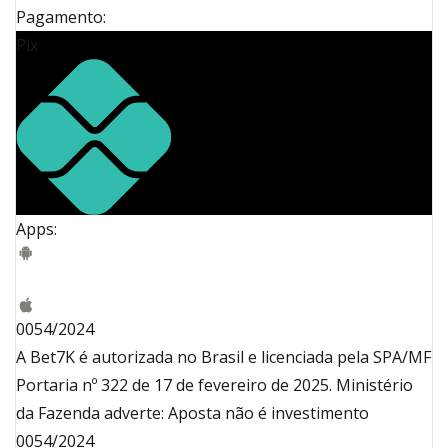
Pagamento:
Pix
Apps:
0054/2024
A Bet7K é autorizada no Brasil e licenciada pela SPA/MF
Portaria nº 322 de 17 de fevereiro de 2025. Ministério
da Fazenda adverte: Aposta não é investimento
0054/2024