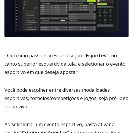
O próximo passo é acessar a seção
"Esportes"
, no
canto superior esquerdo da tela, e selecionar o evento
esportivo em que deseja apostar.
Você pode escolher entre diversas modalidades
esportivas, torneios/competições e jogos, seja pré-jogo
ou ao vivo.
Ao selecionar um evento esportivo, basta ativar a
opção
"Criador de Apostas"
no centro da tela. Após