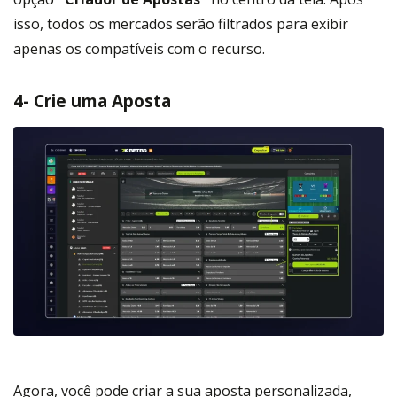
isso, todos os mercados serão filtrados para exibir
apenas os compatíveis com o recurso.
4- Crie uma Aposta
Agora, você pode criar a sua aposta personalizada,