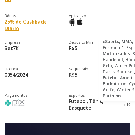
Bônus
Aplicativo
25% de Cashback
Diário
eSports, MMA, 
Empresa
Depósito Min.
Formula 1, Esp
Bet7K
R$5
Motorizados, B
Handebol, Hóq
Gelo, Water Pol
Licença
Saque Mín.
Darts, Snooker
0054/2024
R$5
Futebol Americ
Badminton, Cyc
Golfe, Winter S
Pagamentos
Esportes
Biathlon
Futebol, Tênis,
+19
Basquete