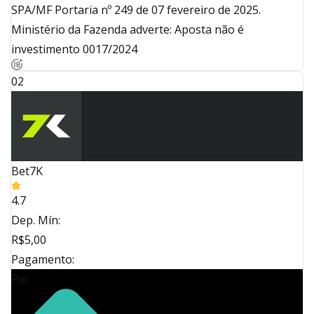
SPA/MF Portaria nº 249 de 07 fevereiro de 2025.
Ministério da Fazenda adverte: Aposta não é
investimento 0017/2024
02
Bet7K
4.7
Dep. Mín:
R$5,00
Pagamento:
Pix