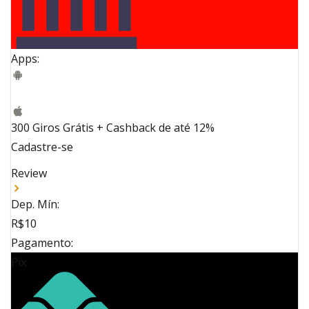
Apps:
300 Giros Grátis + Cashback de até 12%
Cadastre-se
Review
Dep. Mín:
R$10
Pagamento:
Pix