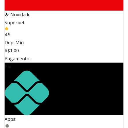
🌟 Novidade
Superbet
4.9
Dep. Mín:
R$1,00
Pagamento:
Pix
Apps: