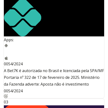
Apps:
0054/2024
A Bet7K é autorizada no Brasil e licenciada pela SPA/MF
Portaria nº 322 de 17 de fevereiro de 2025. Ministério
da Fazenda adverte: Aposta não é investimento
0054/2024
03