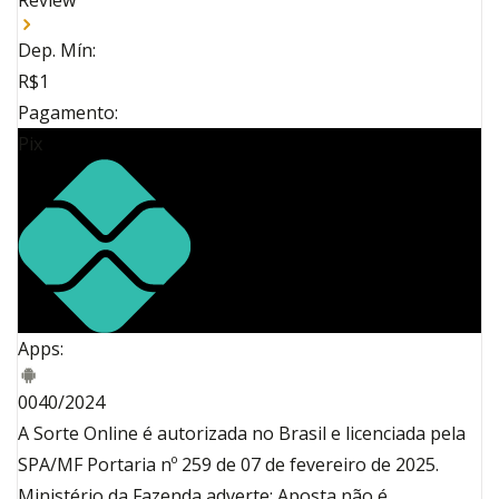
Review
Dep. Mín:
R$1
Pagamento:
Pix
Apps:
0040/2024
A Sorte Online é autorizada no Brasil e licenciada pela
SPA/MF Portaria nº 259 de 07 de fevereiro de 2025.
Ministério da Fazenda adverte: Aposta não é