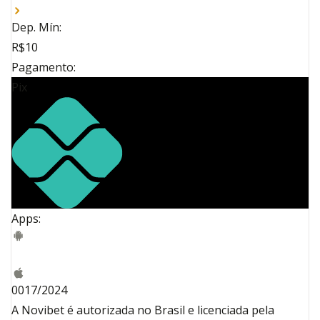
Dep. Mín:
R$10
Pagamento:
Pix
Apps:
0017/2024
A Novibet é autorizada no Brasil e licenciada pela