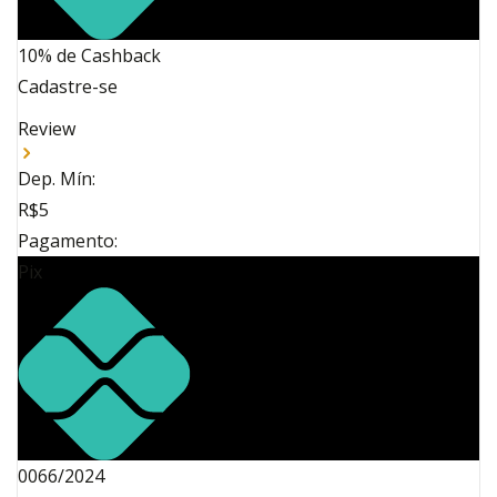
10% de Cashback
Cadastre-se
Review
Dep. Mín:
R$5
Pagamento:
Pix
0066/2024