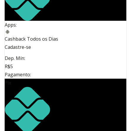
Apps:
Cashback Todos os Dias
Cadastre-se
Dep. Mín:
R$5
Pagamento:
Pix