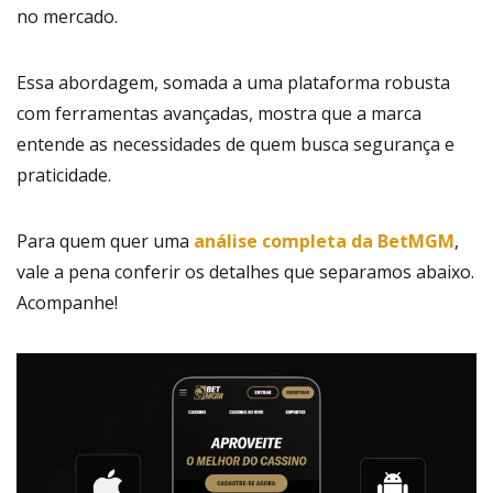
no mercado.
Essa abordagem, somada a uma plataforma robusta
com ferramentas avançadas, mostra que a marca
entende as necessidades de quem busca segurança e
praticidade.
Para quem quer uma
análise completa da BetMGM
,
vale a pena conferir os detalhes que separamos abaixo.
Acompanhe!