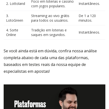
Foco em loterias e cassino
2. Lottoland
Instantâneos.
com jogos populares.
3.
Streaming ao vivo grátis
De 1 a 120
LotoGreen
para todos os usuários.
minutos.
4. Sorte
Tradição em loterias e
Instantâneos.
Online
saques em segundos.
Se você ainda está em dúvida, confira nossa análise
completa abaixo de cada uma das plataformas,
baseados em testes reais da nossa equipe de
especialistas em apostas!