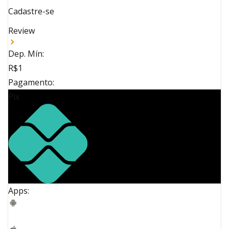
Cadastre-se
Review
Dep. Mín:
R$1
Pagamento:
Pix
Apps: