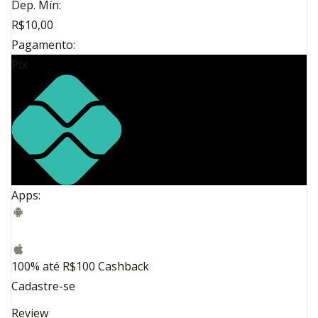
Dep. Mín:
R$10,00
Pagamento:
Pix
Apps:
100%
até
R$100
Cashback
Cadastre-se
Review