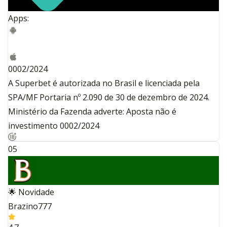
Apps:
0002/2024
A Superbet é autorizada no Brasil e licenciada pela
SPA/MF Portaria nº 2.090 de 30 de dezembro de 2024.
Ministério da Fazenda adverte: Aposta não é
investimento 0002/2024
05
🌟 Novidade
Brazino777