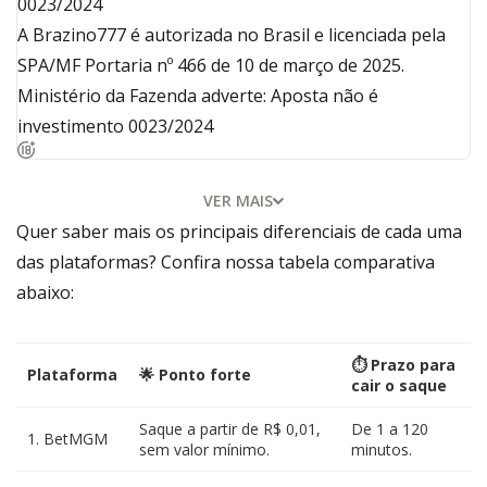
0023/2024
A Brazino777 é autorizada no Brasil e licenciada pela
SPA/MF Portaria nº 466 de 10 de março de 2025.
Ministério da Fazenda adverte: Aposta não é
investimento 0023/2024
VER MAIS
Quer saber mais os principais diferenciais de cada uma
das plataformas? Confira nossa tabela comparativa
abaixo:
⏱️ Prazo para
Plataforma
🌟 Ponto forte
cair o saque
Saque a partir de R$ 0,01,
De 1 a 120
1. BetMGM
sem valor mínimo.
minutos.