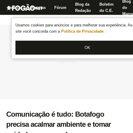
Blog
Blog da
Boletim
Notícias
Apostas
Fórum
do
Redação
do C.E.
Manse
Usamos cookies para anúncios e para melhorar sua experiência. Ao 
site você concorda com a
Política de Privacidade
.
OK
Comunicação é tudo: Botafogo
precisa acalmar ambiente e tomar