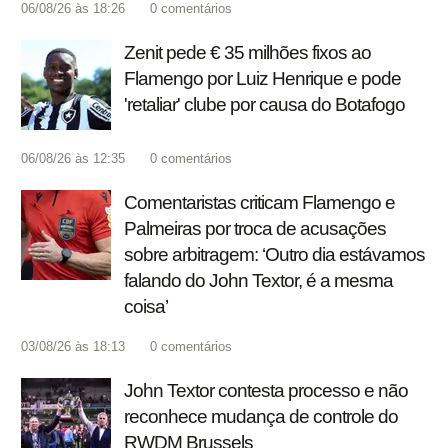
06/08/26 às 18:26
0
comentários
Zenit pede € 35 milhões fixos ao
Flamengo por Luiz Henrique e pode
'retaliar' clube por causa do Botafogo
06/08/26 às 12:35
0
comentários
Comentaristas criticam Flamengo e
Palmeiras por troca de acusações
sobre arbitragem: ‘Outro dia estávamos
falando do John Textor, é a mesma
coisa’
03/08/26 às 18:13
0
comentários
John Textor contesta processo e não
reconhece mudança de controle do
RWDM Brussels