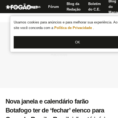
Blog
Blog da
Boletim
Notícias
Apostas
Fórum
do
Redação
do C.E.
Manse
Usamos cookies para anúncios e para melhorar sua experiência. Ao 
site você concorda com a
Política de Privacidade
.
OK
Nova janela e calendário farão
Botafogo ter de ‘fechar’ elenco para