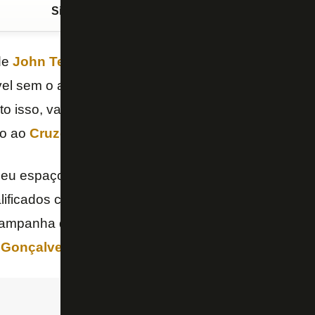
Siga o FogãoNET
no Google Discover
de
John Textor
, o
Botafogo
passou para outra prate
vel sem o acesso no ano passado, com direito a cal
ito isso, vale aqui uma mensagem de gratidão ao
Ch
do ao
Cruzeiro
e
já viajou para Belo Horizonte
.
eu espaço no atual elenco alvinegro, o que é natur
lificados chegam. Mas isso não exclui o passado. C
campanha do acesso em 2021, ao lado de nomes c
 Gonçalves
e, claro, do técnico
Enderson Moreira
.