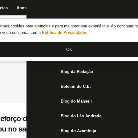
cias
Apostas
Fórum
Blog da Redação
Boletim do C.E.
Fechar menu principal
amos cookies para anúncios e para melhorar sua experiência. Ao continuar n
Notícias do Botafogo
te você concorda com a
Política de Privacidade
.
Fórum
OK
Jogos
Blog da Redação
Boletim do C.E.
Blog do Mansell
Blog do Léo Andrade
Reforço do Cruzeiro, meia foi fundamental 
ou no sacrifício e merece reconhecimento
Blog do Azambuja