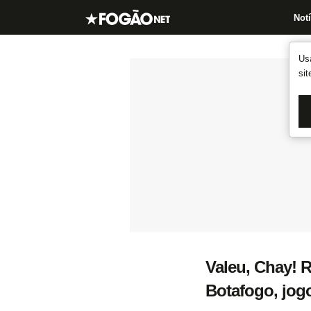
Notí
Us
si
Valeu, Chay! 
Botafogo, jog