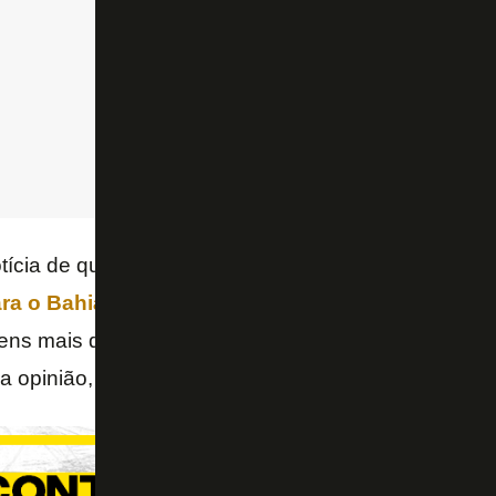
ícia de que Chay estaria de malas prontas para dei
ara o Bahia
, mas depois o
Cruzeiro
entrou na frente
s mais desgostosas sobre o jogador por parte da to
 a opinião, mas algumas críticas parecem injustas.