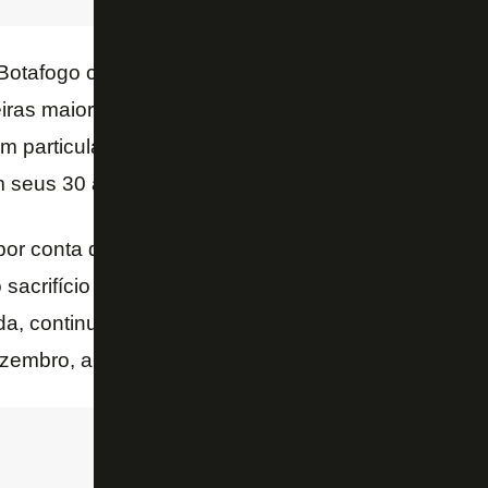
Botafogo como uma aposta vindo da
Portuguesa-R
iras maiores para vestir a camisa do Glorioso. É u
em particulares: nunca se firmou num grande clube, b
m seus 30 anos, enfim despontar.
 por conta de sua trajetória, Chay jogou praticament
 sacrifício com dores no joelho esquerdo. Para não 
a, continuou atuando e adiou a artroscopia para cor
embro, abrindo inclusive mão de boa parte das féri