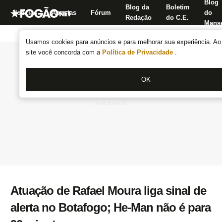
Blog
Blog da
Boletim
Notícias
Apostas
Fórum
do
Redação
do C.E.
Manse
Usamos cookies para anúncios e para melhorar sua experiência. Ao 
site você concorda com a
Política de Privacidade
.
OK
Atuação de Rafael Moura liga sinal de
alerta no Botafogo; He-Man não é para