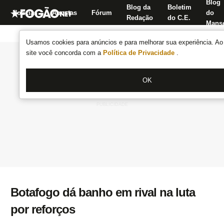
Blog
Blog da
Boletim
Notícias
Apostas
Fórum
do
Redação
do C.E.
Manse
Usamos cookies para anúncios e para melhorar sua experiência. Ao 
site você concorda com a
Política de Privacidade
.
OK
Botafogo dá banho em rival na luta
por reforços