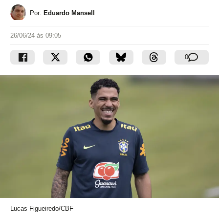
Por:
Eduardo Mansell
26/06/24 às 09:05
0
Lucas Figueiredo/CBF