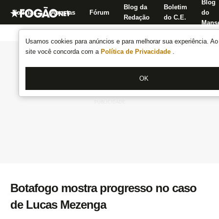
Blog
Blog da
Boletim
Notícias
Apostas
Fórum
do
Redação
do C.E.
Manse
Usamos cookies para anúncios e para melhorar sua experiência. Ao 
site você concorda com a
Política de Privacidade
.
OK
Botafogo mostra progresso no caso
de Lucas Mezenga