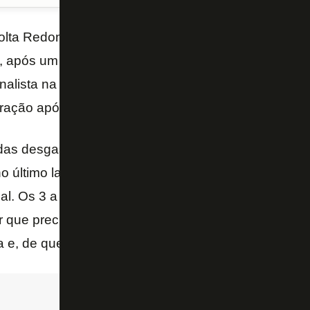
Volta Redonda neste sábado de Carnaval é muito imp
e, após um desempenho muito ruim na Taça Guanabar
nalista na
Taça Rio
. Mas o desafio maior contra o V
ação após o time enfrentar muitos jogos com caráte
as desgastantes contra o Defensa Y Justicia. No Ri
no último lance, anotado por Erik, fizeram do choqu
al. Os 3 a 0 na volta, na Argentina, escondem as di
r que precisou ser deixado em campo para que a fant
a e, de quebra, a vaga na segunda fase da Copa Su