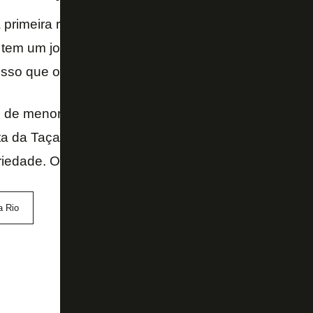
 primeira rodada foi empolgante por se tratar de um
 tem um jogo tipo normal. Daqueles comuns de co
isso que os jogadores vão precisar encontrar esta m
 de menor investimento nesta Taça Rio é uma obrig
ta da Taça Guanabara ruim. Que os jogadores enca
iedade. O torcedor agradece…
a Rio