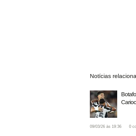
Notícias relacion
Botafo
Cario
09/03/26 às 19:36
0
c