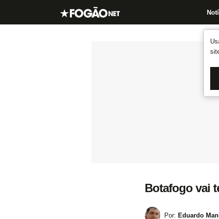
Notí
Us
si
Botafogo vai t
Por:
Eduardo Mans