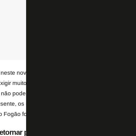
, neste novo formato em que as duas primeiras fase
exigir muito dos times de expressão. Eles entram e
 não poderem estar em uma noite ruim. Com o fant
esente, os duelos contra Campinense e Cuiabá ta
 o Fogão foi muito bem.
etornar para o Raulino de Oliveira…