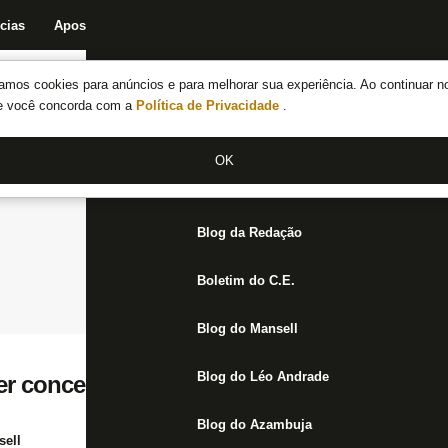
cias
Apostas
Fórum
Blog da Redação
Boletim do C.E.
Fechar menu principal
amos cookies para anúncios e para melhorar sua experiência. Ao continuar n
Notícias do Botafogo
te você concorda com a
Política de Privacidade
.
Fórum
OK
Jogos
Blog da Redação
Boletim do C.E.
Blog do Mansell
Blog do Léo Andrade
er concentração como rival contra o Volta
Blog do Azambuja
ell