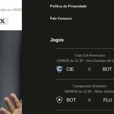
Política de Privacidade
izado em
08/05/24 às 10:39
Fale Conosco
Jogos
Copa Sul-Americana
13/08/26 às 21:30 - Inca Gacilaso de l
CIE
X
BOT
Campeonato Brasileiro
08/08/26 às 21:00 - Nilton Santo
BOT
X
FLU