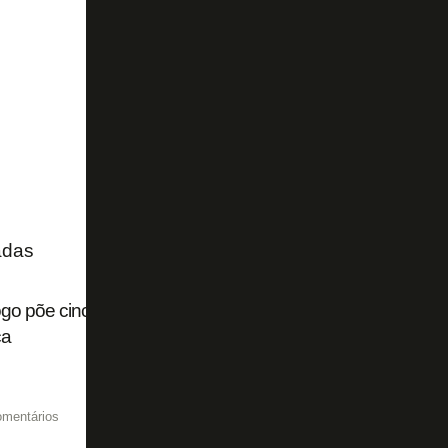
adas
go põe cinco representantes na seleção oficial das finai
ca
omentários