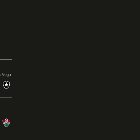
0
a Vega
s