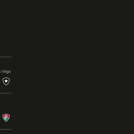
0
a Vega
s