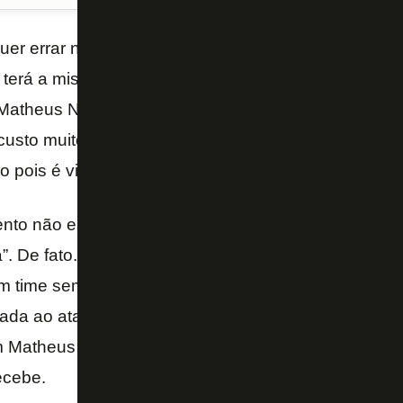
uer errar no mercado e acaba demorando para anun
 terá a missão de fazer os gols do time na Série B
m Matheus Nascimento vai sendo mantido no comand
custo muito alto para o Glorioso. O clube pode pagar
alo pois é visível que Matheus Nascimento está sen
o não está pronto. Alguns vão dizer: “Mas se ele n
ca”. De fato. Mas a forma como essa sequência vem 
 time sem muita organização e nenhuma capacidad
rada ao ataque. O Botafogo de Marcelo Chamusca 
m Matheus Nascimento acaba tendo que disputar em s
ecebe.