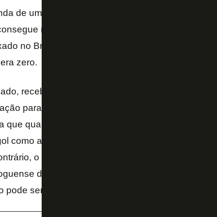
nda de um garoto de 17 anos e sendo exigido em 
o consegue render menos do que quando entrou em
xado no Brasileirão. Até porque naqueles jogos finai
era zero.
ado, recebendo a bola sempre de costas, tendo que
ção para buscar jogo, Matheus Nascimento tem vir
ha que quando a bola chega com alguma condição el
 gol como aconteceu contra o Macaé. Mas ele precis
ntrário, o ideal é ir entrando aos poucos e não no
afoguense de Marcelo Chamusca. Matheus Nasciment
ão pode ser queimado dessa forma.