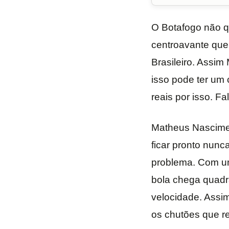
O Botafogo não q
centroavante que
Brasileiro. Assi
isso pode ter um 
reais por isso. F
Matheus Nasciment
ficar pronto nun
problema. Com um
bola chega quad
velocidade. Assi
os chutões que r