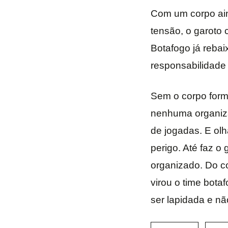
Com um corpo ai
tensão, o garot
Botafogo já rebai
responsabilidade 
Sem o corpo form
nenhuma organiza
de jogadas. E ol
perigo. Até faz o
organizado. Do co
virou o time bot
ser lapidada e n