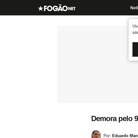
Notí
Us
si
Demora pelo 9
Por:
Eduardo Mans