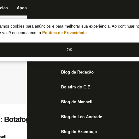
cias
Apostas
Fórum
Blog da Redação
Boletim do C.E.
Fechar menu principal
amos cookies para anúncios e para melhorar sua experiência. Ao continuar n
Notícias do Botafogo
te você concorda com a
Política de Privacidade
.
Fórum
OK
Jogos
Blog da Redação
Boletim do C.E.
Blog do Mansell
Blog do Léo Andrade
: Botafogo vai acabar queimando Matheu
Blog do Azambuja
ell