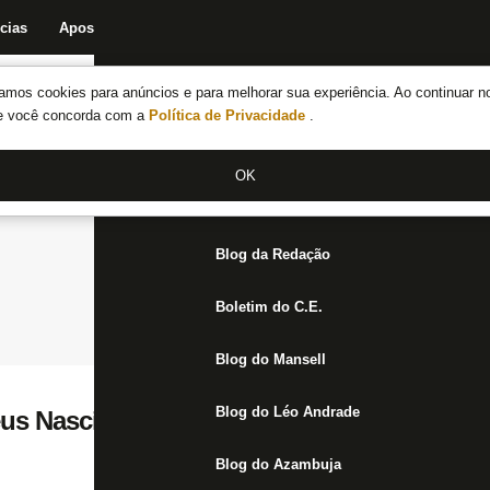
cias
Apostas
Fórum
Blog da Redação
Boletim do C.E.
Fechar menu principal
amos cookies para anúncios e para melhorar sua experiência. Ao continuar n
Notícias do Botafogo
te você concorda com a
Política de Privacidade
.
Fórum
OK
Jogos
Blog da Redação
Boletim do C.E.
Blog do Mansell
Blog do Léo Andrade
eus Nascimento mostram o que Botafogo 
Blog do Azambuja