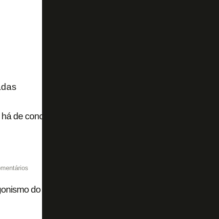
adas
 há de concreto sobre Pedro no Botafogo
mentários
onismo do Botafogo na busca por reforços muda a mídia