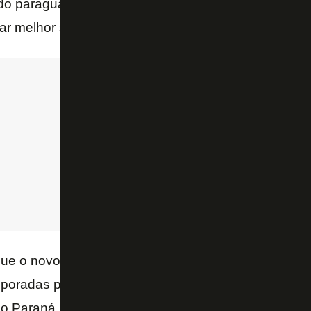
o paraguaio, por ser Eliminatórias, não se tem muito
ar melhor seu calendário.
que o novo Botafogo pensa do Campeonato Carioca
poradas passe a jogar com o time B, a exemplo do q
o Paraná. Uma gestão profissional não demora muit