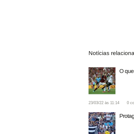
Notícias relacion
O que
23/03/22 às 11:14
0
co
Protag