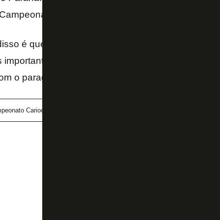
 Campeonato Carioca ao pé da letra.
disso é que o clube não quer correr o risco de perde
 importantes. Assim está procurando um goleiro do
om o paraguaio. Isso sim é importante.
peonato Carioca
Gatito Fernández
Matheus Nascimento