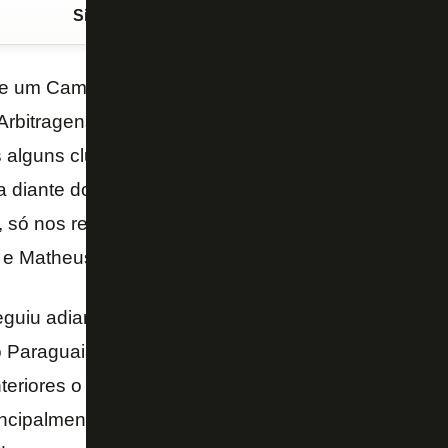
Siga o FogãoNET
no Google Discover
e um Campeonato Carioca que flerta com a comédi
rbitragens caóticas e as semifinais marcadas para d
 alguns clubes sofrem com isso, pois o Flamengo, 
 diante do Vasco. Entretanto como o sol na Ferj pa
, só nos resta analisar o que estamos observando.
 e Matheus Nascimento mostram o que Botafogo pe
guiu adiar a apresentação de Matheus. Além disso 
o Paraguaia. Mas nada comparado a reclamações d
eriores o clube estaria gritando que nem louco e r
ncipalmente em relação a Matheus Nascimento, que 