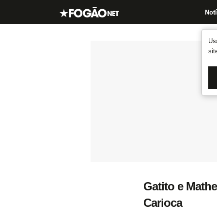
Notí
Us
si
Gatito e Math
Carioca