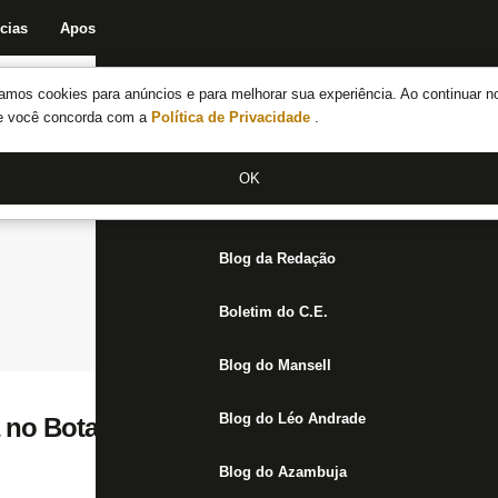
cias
Apostas
Fórum
Blog da Redação
Boletim do C.E.
Fechar menu principal
amos cookies para anúncios e para melhorar sua experiência. Ao continuar n
Notícias do Botafogo
te você concorda com a
Política de Privacidade
.
Fórum
OK
Jogos
Blog da Redação
Boletim do C.E.
Blog do Mansell
Blog do Léo Andrade
 no Botafogo: finge que é opção que eu fin
Blog do Azambuja