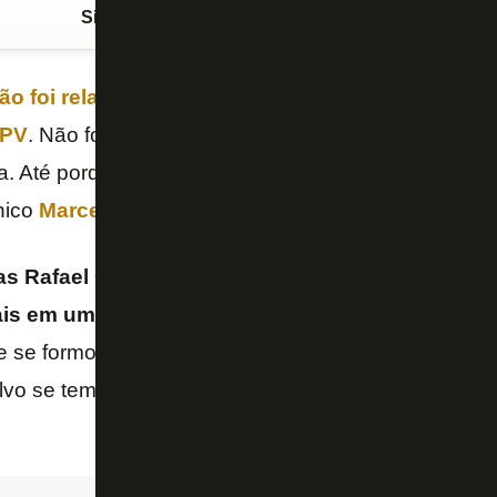
Siga o FogãoNET
no Google Discover
ão foi relacionado para o jogo contra o
Sampaio 
PV
. Não foi entrar no mérito se ele é a melhor opç
a. Até porque no meu entender não é. Entretanto o j
nico
Marcelo Chamusca
para brigar por posição.
as Rafael Carioca parece ter sido descartado. Ma
is em um clube profissional
. O jogador foi contra
e se formos analisar sem parcialidade deveria ser l
lvo se tem algo que não sabemos e que por isso me