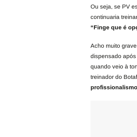
Ou seja, se PV es
continuaria trein
“Finge que é opç
Acho muito grave 
dispensado após t
quando veio à tona
treinador do Bota
profissionalism