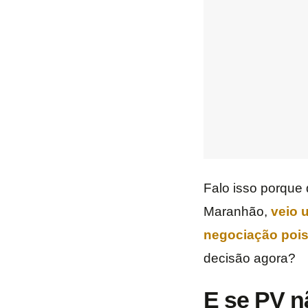
Falo isso porque 
Maranhão,
veio 
negociação pois
decisão agora?
E se PV n