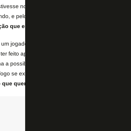
tivesse no elenco e Rafael Carioca não voltasse a s
ando, e pelo visto mal, e recebendo salário?
Estamos
ão que eu finjo que te escalo”?
um jogador ser indicado pelo treinador e simplesme
er feito apenas três jogos. Além disso ser dispens
 a possibilidade de ser titular. Se não for essa a re
fogo se explique.
Atitudes assim passam longe d
o que queremos no clube
.