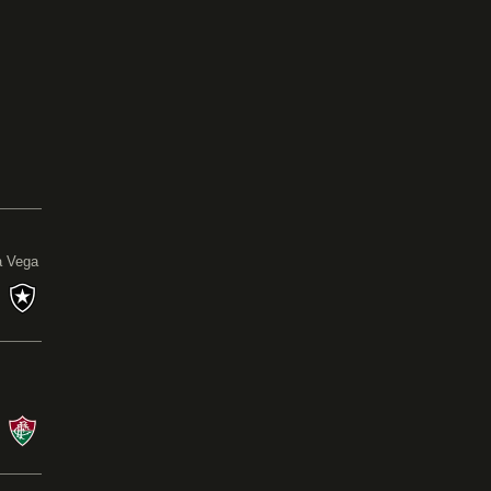
0
a Vega
s