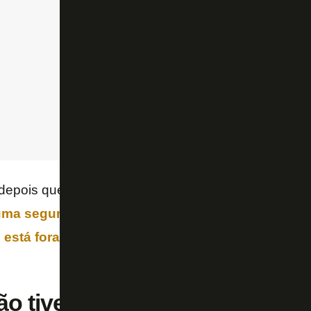
depois que vazou a informação de que ele não viaja
uma segunda dizendo que ele seria colocado à d
 está fora dos planos de Chamusca
. Mas o treina
ão tivesse saído do Botafogo