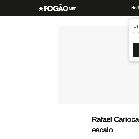
Notí
Us
si
Rafael Carioca
escalo