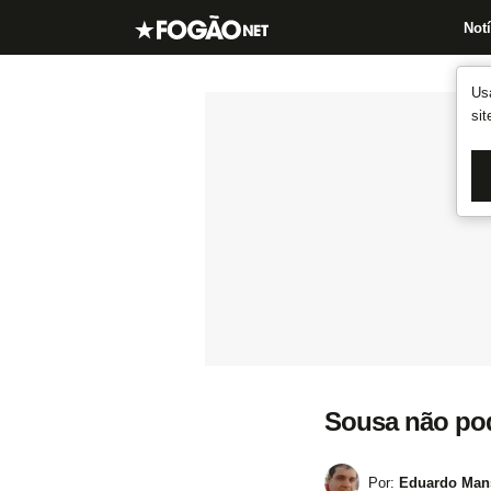
Notí
Us
si
Sousa não pod
Por:
Eduardo Mans