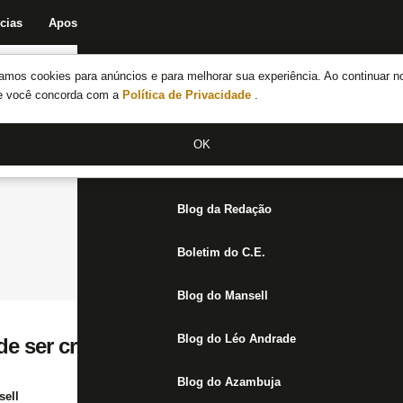
cias
Apostas
Fórum
Blog da Redação
Boletim do C.E.
Fechar menu principal
amos cookies para anúncios e para melhorar sua experiência. Ao continuar n
Notícias do Botafogo
te você concorda com a
Política de Privacidade
.
Fórum
OK
Jogos
Blog da Redação
Boletim do C.E.
Blog do Mansell
Blog do Léo Andrade
e ser crucificado no Botafogo. Defesa não
Blog do Azambuja
ell