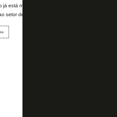
o já está mais do que batido. Assim não devemos ab
s ao setor defensivo pois esse está longe de ser o ma
sa