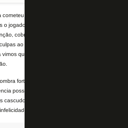
 cometeu uma falha grosseira e isso custou a derro
 o jogador não pode ser crucificado por isso. O trei
nção, cobrar o excesso de confiança e expor os err
culpas ao grupo pelo erro. Mas a vida segue. Não se
 vimos que tem potencial e muito menos fazer com q
ão.
bra forte. Joel Carli é um jogador com história no 
ncia possa até fazer certa diferença na Série B. To
 cascudos. Mas se a ideia for colocar Carli esse p
 infelicidade de Sousa. Até porque o garoto vem re