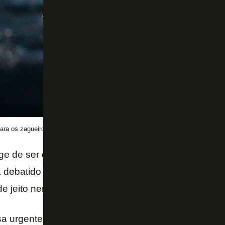
ara os zagueiros do Botafogo (Foto: Vitor Silva/Botafogo)
nge de ser o problema do Botafogo. O setor está be
debatido várias vezes é do meio para frente. É lá q
 jeito nenhum pela pura falta de opção.
sa urgentemente de um meia de qualidade e uma ref