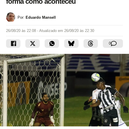
forma como aconteceu
Por:
Eduardo Mansell
26/08/20 às 22:08
- Atualizado em
26/08/20 às 22:30
0