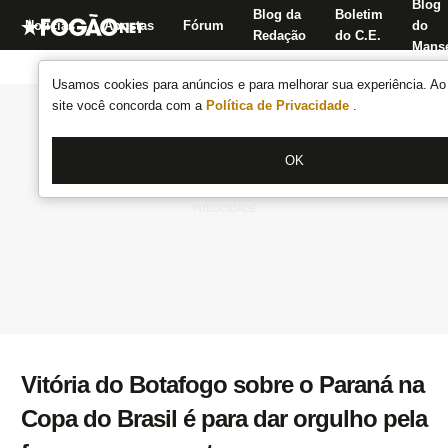
Blog
Blog da
Boletim
Notícias
Apostas
Fórum
do
Redação
do C.E.
Manse
Usamos cookies para anúncios e para melhorar sua experiência. Ao 
site você concorda com a
Política de Privacidade
.
OK
Vitória do Botafogo sobre o Paraná na
Copa do Brasil é para dar orgulho pela